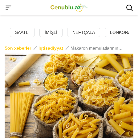
SAATLI
İMIŞLI
NEFTÇALA
LƏNKƏRAN
Son xəbərlər
İqtisadiyyat
Makaron məmulatlarının istehsalı artıb