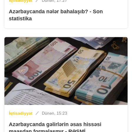
İqtisadiyyat
Dünən, 17:27
Azərbaycanda nələr bahalaşıb? - Son
statistika
İqtisadiyyat
Dünən, 15:23
Azərbaycanda gəlirlərin əsas hissəsi
maaşdan formalaşmır - RƏSMİ