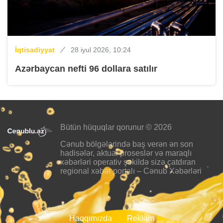
İqtisadiyyat
28 iyul 2026, 10:24
Azərbaycan nefti 96 dollara satılır
Bütün hüquqlar qorunur © 2026
Cənub bölgələrində baş verən ən son
hadisələr, aktual proseslər və maraqlı
xəbərləri operativ şəkildə sizə çatdıran
regional xəbər portalı – Cənub Xəbərləri
Haqqımızda
Reklam