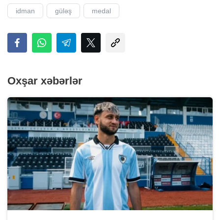
idman
güləş
medal
Oxşar xəbərlər