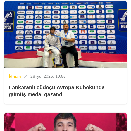
İdman
28 iyul 2026, 10:55
Lənkəranlı cüdoçu Avropa Kubokunda
gümüş medal qazandı