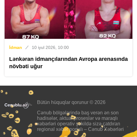
İdman
10 iyul 2026, 10:00
Lənkəran idmançılarından Avropa arenasında
növbəti uğur
Bütün hüquqlar qorunur © 2026
Cənub bölgələrində baş verən ən son
hadisələr, aktual proseslər və maraqlı
xəbərləri operativ şəkildə sizə çatdıran
regional xəbər portalı – Cənub Xəbərləri