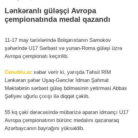
Lənkəranlı güləşçi Avropa
çempionatında medal qazandı
11-17 may tarixlərində Bolqarıstanın Samokov
şəhərində U17 Sərbəst və yunan-Roma güləşi üzrə
Avropa çempionatı keçirilib.
Cenublu.az
xəbər verir ki, yarışda Təhsil RİM
Lənkəran şəhər Uşaq-Gənclər İdman Şahmat
Məktəbinin sərbəst güləş bölməsinin yetirməsi Abbas
Şəfiyev uğurlu çıxışı ilə diqqət çəkib.
55 kq çəki dərəcəsində mübarizə aparan idmançı U17
Avropa çempionatının bürünc medalını qazanaraq
Azərbaycanın bayrağını yüksəldib.