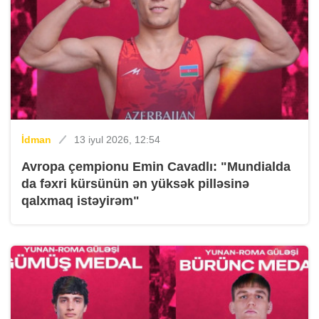
İdman
13 iyul 2026, 12:54
Avropa çempionu Emin Cavadlı: "Mundialda
da fəxri kürsünün ən yüksək pilləsinə
qalxmaq istəyirəm"