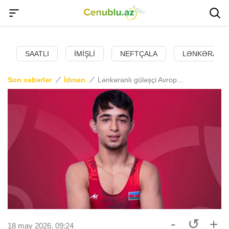
SAATLI
İMIŞLI
NEFTÇALA
LƏNKƏRAN
Son xəbərlər
İdman
Lənkəranlı güləşçi Avropa çempionatında medal qazandı
-
↺
+
18 may 2026, 09:24