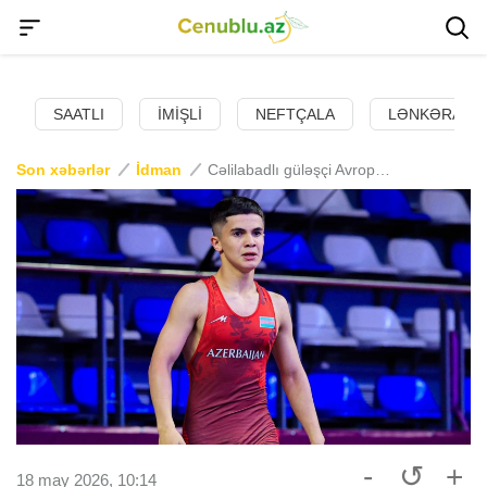
SAATLI
İMIŞLI
NEFTÇALA
LƏNKƏRAN
Son xəbərlər
İdman
Cəlilabadlı güləşçi Avropanı fəth etdi - Qızıl medal qazandı
-
↺
+
18 may 2026, 10:14