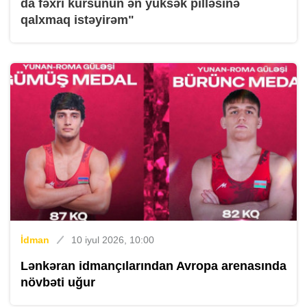
da fəxri kürsünün ən yüksək pilləsinə
qalxmaq istəyirəm"
İdman
10 iyul 2026, 10:00
Lənkəran idmançılarından Avropa arenasında
növbəti uğur