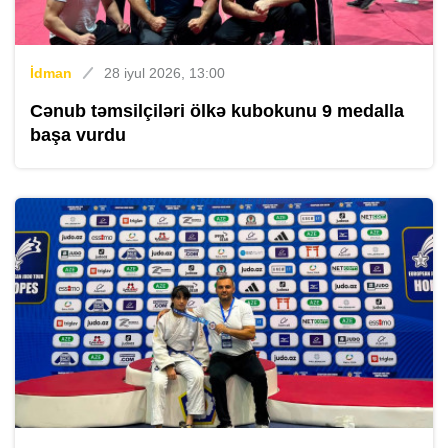
İdman
28 iyul 2026, 13:00
Cənub təmsilçiləri ölkə kubokunu 9 medalla
başa vurdu