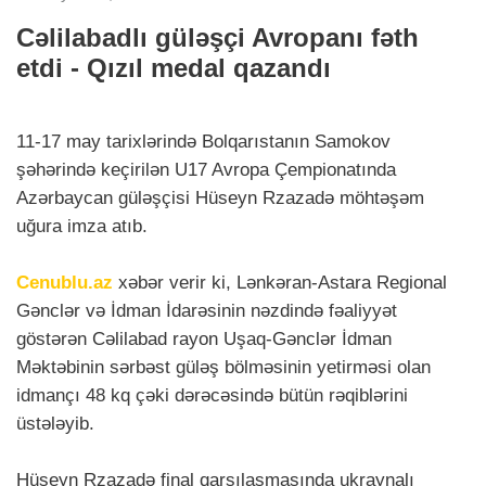
Cəlilabadlı güləşçi Avropanı fəth
etdi - Qızıl medal qazandı
11-17 may tarixlərində Bolqarıstanın Samokov
şəhərində keçirilən U17 Avropa Çempionatında
Azərbaycan güləşçisi Hüseyn Rzazadə möhtəşəm
uğura imza atıb.
Cenublu.az
xəbər verir ki, Lənkəran-Astara Regional
Gənclər və İdman İdarəsinin nəzdində fəaliyyət
göstərən Cəlilabad rayon Uşaq-Gənclər İdman
Məktəbinin sərbəst güləş bölməsinin yetirməsi olan
idmançı 48 kq çəki dərəcəsində bütün rəqiblərini
üstələyib.
Hüseyn Rzazadə final qarşılaşmasında ukraynalı