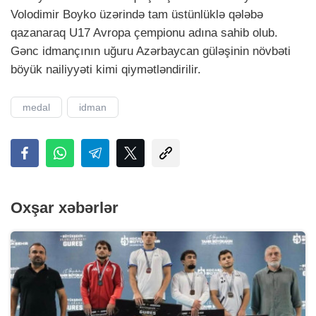
Volodimir Boyko üzərində tam üstünlüklə qələbə
qazanaraq U17 Avropa çempionu adına sahib olub.
Gənc idmançının uğuru Azərbaycan güləşinin növbəti
böyük nailiyyəti kimi qiymətləndirilir.
medal
idman
Oxşar xəbərlər