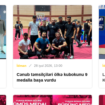
B
B
İdman
28 iyul 2026, 13:00
İ
Cənub təmsilçiləri ölkə kubokunu 9
L
medalla başa vurdu
K
K