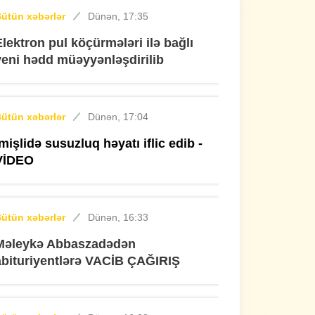
ütün xəbərlər
Dünən, 17:35
Elektron pul köçürmələri ilə bağlı
yeni hədd müəyyənləşdirilib
ütün xəbərlər
Dünən, 17:04
İmişlidə susuzluq həyatı iflic edib -
VİDEO
ütün xəbərlər
Dünən, 16:33
Məleykə Abbaszadədən
abituriyentlərə VACİB ÇAĞIRIŞ