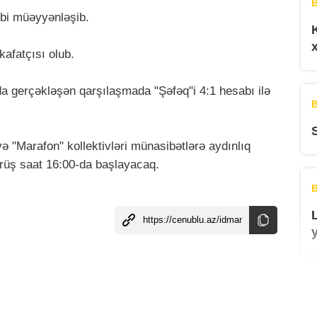
B
bi müəyyənləşib.
afatçısı olub.
a gerçəkləşən qarşılaşmada "Şəfəq"i 4:1 hesabı ilə
B
ə "Marafon" kollektivləri münasibətlərə aydınlıq
örüş saat 16:00-da başlayacaq.
B
B