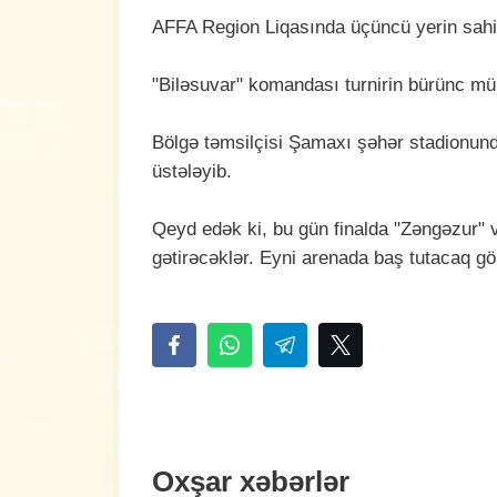
AFFA Region Liqasında üçüncü yerin sahi
"Biləsuvar" komandası turnirin bürünc mük
Bölgə təmsilçisi Şamaxı şəhər stadionund
üstələyib.
Qeyd edək ki, bu gün finalda "Zəngəzur" v
gətirəcəklər. Eyni arenada baş tutacaq g
Oxşar xəbərlər