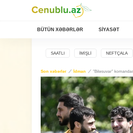
BÜTÜN XƏBƏRLƏR
SIYASƏT
BAD
SALYAN
SAATLI
İMIŞLI
NEFTÇALA
Son xəbərlər
İdman