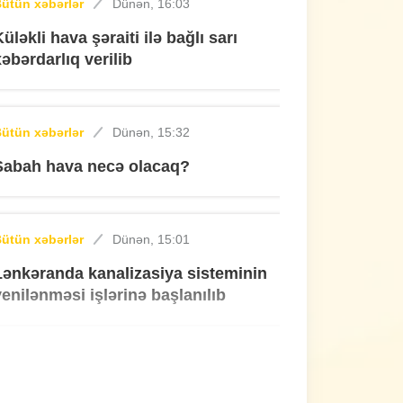
ütün xəbərlər
Dünən, 16:03
Küləkli hava şəraiti ilə bağlı sarı
xəbərdarlıq verilib
ütün xəbərlər
Dünən, 15:32
Sabah hava necə olacaq?
ütün xəbərlər
Dünən, 15:01
Lənkəranda kanalizasiya sisteminin
yenilənməsi işlərinə başlanılıb
ütün xəbərlər
Dünən, 14:29
Lənkəranda qəza: 3 nəfər xəsarət