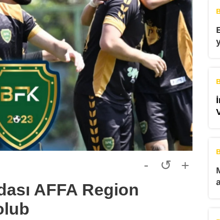
B
B
B
-
↺
+
dası AFFA Region
olub