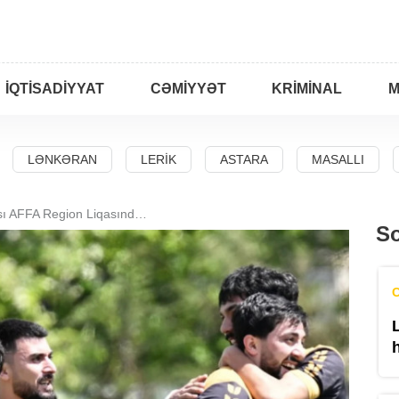
İQTISADIYYAT
CƏMIYYƏT
KRIMINAL
M
LƏNKƏRAN
LERIK
ASTARA
MASALLI
"Biləsuvar" komandası AFFA Region Liqasında üçüncü olub
So