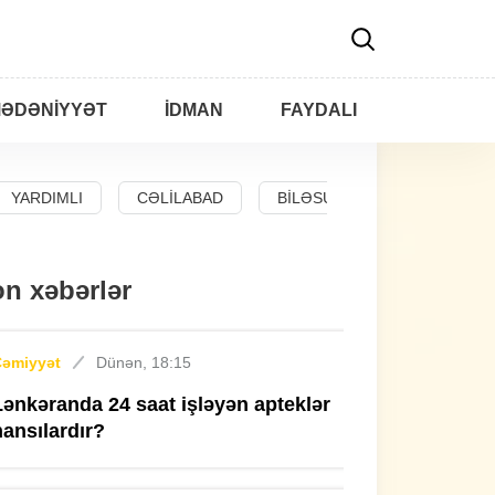
ƏDƏNIYYƏT
İDMAN
FAYDALI
YARDIMLI
CƏLILABAD
BILƏSUVAR
n xəbərlər
Cəmiyyət
Dünən, 18:15
Lənkəranda 24 saat işləyən apteklər
hansılardır?