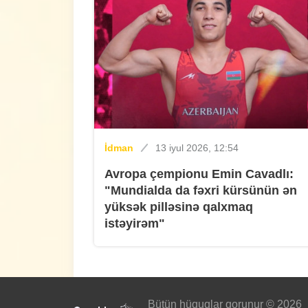
İdman
13 iyul 2026, 12:54
Avropa çempionu Emin Cavadlı:
"Mundialda da fəxri kürsünün ən
yüksək pilləsinə qalxmaq
istəyirəm"
Bütün hüquqlar qorunur © 2026