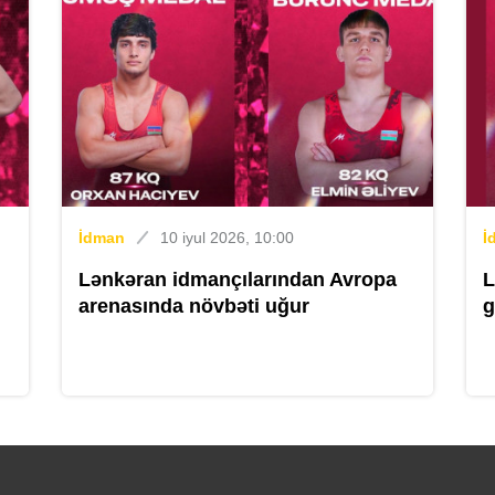
İ
İdman
10 iyul 2026, 10:00
İ
Lənkəran idmançılarından Avropa
L
B
arenasında növbəti uğur
g
B