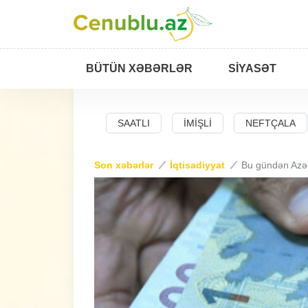
BÜTÜN XƏBƏRLƏR
SIYASƏT
BAD
SALYAN
SAATLI
İMIŞLI
NEFTÇALA
Son xəbərlər
İqtisadiyyat