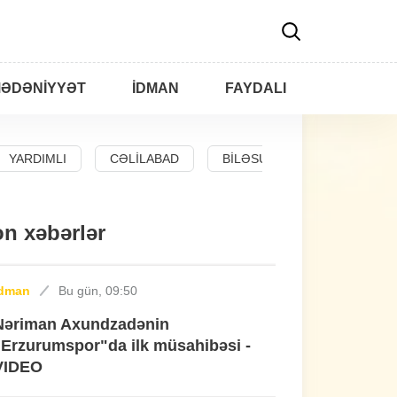
ƏDƏNIYYƏT
İDMAN
FAYDALI
YARDIMLI
CƏLILABAD
BILƏSUVAR
n xəbərlər
İdman
Bu gün, 09:50
Nəriman Axundzadənin
"Erzurumspor"da ilk müsahibəsi -
VIDEO