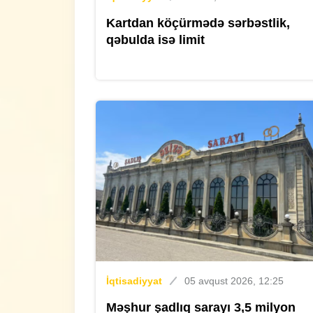
Kartdan köçürmədə sərbəstlik,
qəbulda isə limit
İqtisadiyyat
05 avqust 2026, 12:25
Məşhur şadlıq sarayı 3,5 milyon