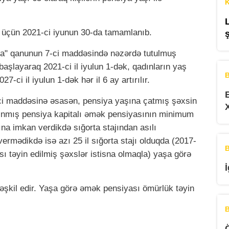
K
ər üçün 2021-ci iyunun 30-da tamamlanıb.
da" qanunun 7-ci maddəsində nəzərdə tutulmuş
 başlayaraq 2021-ci il iyulun 1-dək, qadınların yaş
B
7-ci il iyulun 1-dək hər il 6 ay artırılır.
ci maddəsinə əsasən, pensiya yaşına çatmış şəxsin
lınmış pensiya kapitalı əmək pensiyasının minimum
a imkan verdikdə sığorta stajından asılı
rmədikdə isə azı 25 il sığorta stajı olduqda (2017-
B
sı təyin edilmiş şəxslər istisna olmaqla) yaşa görə
şkil edir. Yaşa görə əmək pensiyası ömürlük təyin
B