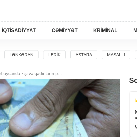
İQTISADIYYAT
CƏMIYYƏT
KRIMINAL
M
LƏNKƏRAN
LERIK
ASTARA
MASALLI
Bu gündən Azərbaycanda kişi və qadınların pensiya yaşı bərabərləşib
So