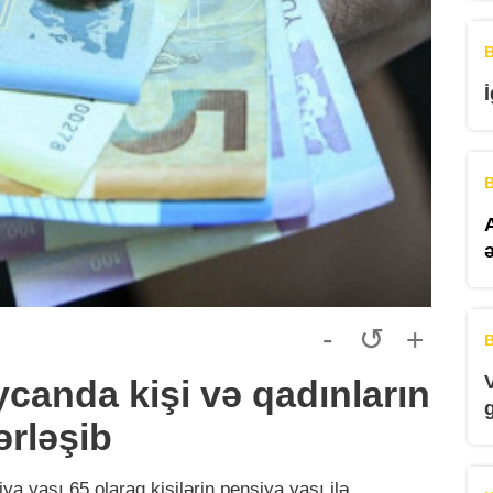
B
B
-
↺
+
B
anda kişi və qadınların
ərləşib
 yaşı 65 olaraq kişilərin pensiya yaşı ilə