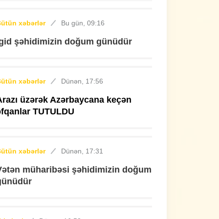
ütün xəbərlər
Bu gün, 09:16
İgid şəhidimizin doğum günüdür
ütün xəbərlər
Dünən, 17:56
Arazı üzərək Azərbaycana keçən
əfqanlar TUTULDU
ütün xəbərlər
Dünən, 17:31
Vətən müharibəsi şəhidimizin doğum
günüdür