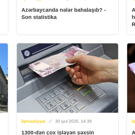
Azərbaycanda nələr bahalaşıb? -
A
K
Son statistika
h
K
B
İqtisadiyyat
30 iyul 2026, 14:39
İ
1300-dən çox işləyən şəxsin
A
K