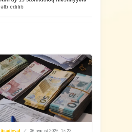
cəlb edilib
ütün xəbərlər
Dünən, 14:53
Sabah hava necə olacaq?
riminal
Dünən, 14:14
Bir gündə 55 cinayət açıldı
qtisadiyyat
Dünən, 13:40
Kartdan köçürmədə sərbəstlik,
qəbulda isə limit
qtisadiyyat
06 avqust 2026, 15:23