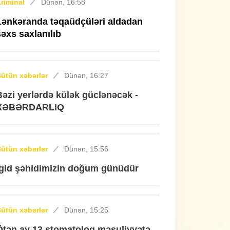
riminal
Dünən, 16:58
Lənkəranda təqaüdçüləri aldadan
şəxs saxlanılıb
ütün xəbərlər
Dünən, 16:27
Bəzi yerlərdə külək güclənəcək -
XƏBƏRDARLIQ
ütün xəbərlər
Dünən, 15:56
İgid şəhidimizin doğum günüdür
ütün xəbərlər
Dünən, 15:25
Ötən ay 13 stomatoloq məsuliyyətə