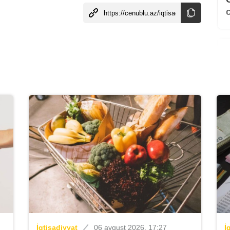
B
K
İ
İqtisadiyyat
06 avqust 2026, 17:27
İ