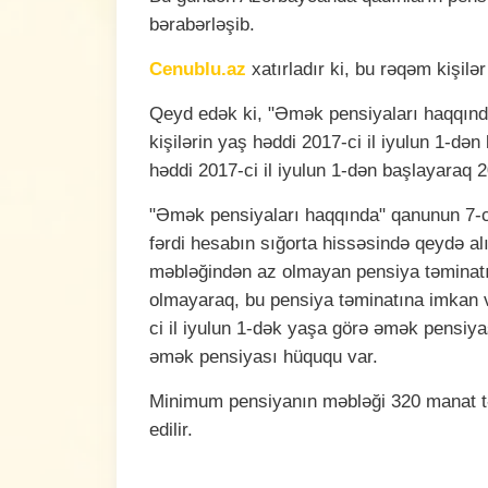
bərabərləşib.
Cenublu.az
xatırladır ki, bu rəqəm kişil
Qeyd edək ki, "Əmək pensiyaları haqqın
kişilərin yaş həddi 2017-ci il iyulun 1-dən
həddi 2017-ci il iyulun 1-dən başlayaraq 202
"Əmək pensiyaları haqqında" qanunun 7-
fərdi hesabın sığorta hissəsində qeydə a
məbləğindən az olmayan pensiya təminatın
olmayaraq, bu pensiya təminatına imkan ve
ci il iyulun 1-dək yaşa görə əmək pensiya
əmək pensiyası hüququ var.
Minimum pensiyanın məbləği 320 manat tə
edilir.