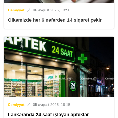
Cəmiyyət
06 avqust 2026, 13:56
Ölkəmizdə hər 6 nəfərdən 1-i siqaret çəkir
Cəmiyyət
05 avqust 2026, 18:15
Lənkəranda 24 saat işləyən apteklər