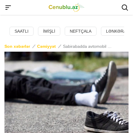
SAATLI
İMIŞLI
NEFTÇALA
LƏNKƏRAN
Son xəbərlər
Cəmiyyət
Sabirabadda avtomobil piyadanı vurub öldürdü