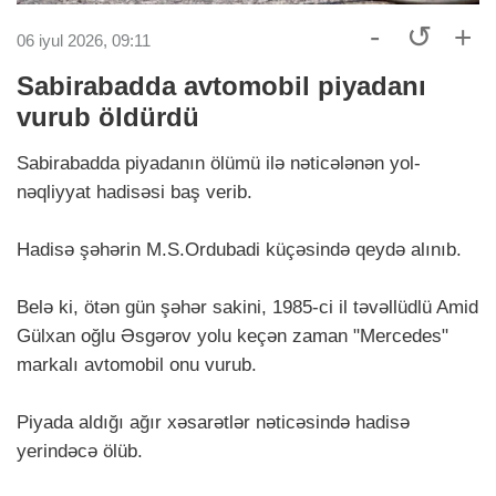
-
↺
+
06 iyul 2026, 09:11
Sabirabadda avtomobil piyadanı
vurub öldürdü
Sabirabadda piyadanın ölümü ilə nəticələnən yol-
nəqliyyat hadisəsi baş verib.
Hadisə şəhərin M.S.Ordubadi küçəsində qeydə alınıb.
Belə ki, ötən gün şəhər sakini, 1985-ci il təvəllüdlü Amid
Gülxan oğlu Əsgərov yolu keçən zaman "Mercedes"
markalı avtomobil onu vurub.
Piyada aldığı ağır xəsarətlər nəticəsində hadisə
yerindəcə ölüb.