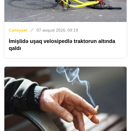
Cəmiyyət
07 avqust 2026, 09:19
İmişlidə uşaq velosipedlə traktorun altında
qaldı