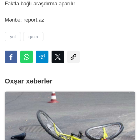
Faktla bağlı araşdırma aparılır.
Mənbə: report.аz
yol
qəza
Oxşar xəbərlər