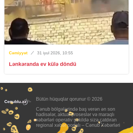
Cəmiyyət
31 iyul 2026, 10:55
Lənkəranda ev külə döndü
Bütün hüquqlar qorunur © 2026
Cənub bölgələrində baş verən ən son
hadisələr, aktual proseslər və maraqlı
xəbərləri operativ şəkildə sizə çatdıran
regional xəbər portalı – Cənub Xəbərləri