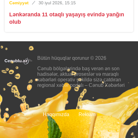
Cəmiyyət
30 iyul 2026, 15:15
Lənkəranda 11 otaqlı yaşayış evində yanğın
olub
Bütün hüquqlar qorunur © 2026
Cənub bölgələrində baş verən ən son
hadisələr, aktual proseslər və maraqlı
xəbərləri operativ şəkildə sizə çatdıran
regional xəbər portalı – Cənub Xəbərləri
Haqqımızda
Reklam