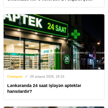
Cəmiyyət
05 avqust 2026, 18:15
Lənkəranda 24 saat işləyən apteklər
hansılardır?