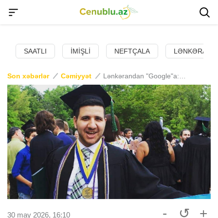
SAATLI
İMIŞLI
NEFTÇALA
LƏNKƏRAN
Son xəbərlər
Cəmiyyət
Lənkərandan "Google"a: Əbülfəz Hacızadənin uğur yolu
-
↺
+
30 may 2026, 16:10