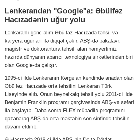
Lənkərandan "Google"a: Əbülfəz
Hacızadənin uğur yolu
Lənkəranlı gənc alim Əbülfəz Hacızadə təhsil və
karyera uğurları ilə diqqət çəkir. ABŞ-də bakalavr,
magistr və doktorantura təhsili alan həmyerlimiz
hazırda dünyanın aparıcı texnologiya şirkətlərindən biri
olan Google-da çalışır.
1995-ci ildə Lənkəranın Kərgəlan kəndində anadan olan
Əbülfəz Hacızadə orta təhsilini Lənkəran Türk
Liseyində alıb. Onun beynəlxalq təhsil yolu 2011-ci ildə
Benjamin Franklin proqramı çərçivəsində ABŞ-yə səfəri
ilə başlayıb. Daha sonra FLEX mübadilə proqramını
qazanaraq ABŞ-də orta məktəbin son sinfində təhsilini
davam etdirib.
Ə.Hacızadə 2018-ci ildə ABŞ-nin Delta Dövlət