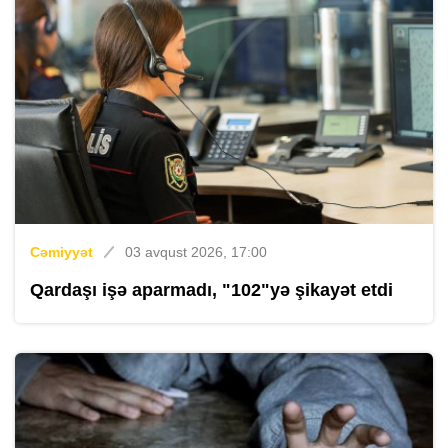
Cəmiyyət
03 avqust 2026, 17:00
Qardaşı işə aparmadı, "102"yə şikayət etdi