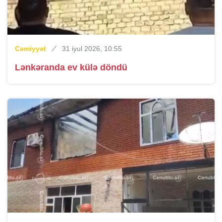
Cəmiyyət
31 iyul 2026, 10:55
Lənkəranda ev külə döndü