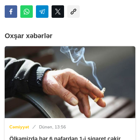
Oxşar xəbərlər
Cəmiyyət
Dünən, 13:56
Ölkəmizdə hər 6 nəfərdən 1-i siqaret çəkir