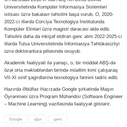
Universitetində Kompüter İnformasiya Sistemləri
ixtisası üzrə bakalavr təhsilini başa vurub. O, 2020-
2022-ci illərdə Corciya Texnologiya İnstitutunda
Kompüter Elmləri üzrə magistr dərəcəsi əldə edib.
Təhsilini daha da inkişaf etdirən gənc alim 2022-2025-ci
illərdə Tulsa Universitetində İnformasiya Təhlükəsizliyi
üzrə doktorantura pilləsində oxuyub.
Akademik fəaliyyəti ilə yanaşı, o, bir müddət ABŞ-də
özəl orta məktəblərdən birində müəllim kimi çalışaraq
VII-XI sinif şagirdlərinə texnologiya fənnini tədris edib.
Hazırda Əbülfəz Hacızadə Google şirkətində Maşın
Öyrənməsi üzrə Proqram Mühəndisi (Software Engineer
– Machine Learning) vəzifəsində fəaliyyət göstərir.
Google
uğur
gənc