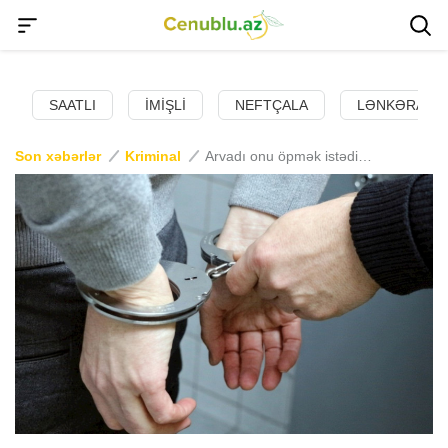
SAATLI
İMIŞLI
NEFTÇALA
LƏNKƏRAN
Son xəbərlər
Kriminal
Arvadı onu öpmək istədi, döydü