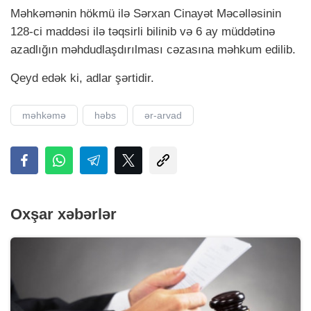
Məhkəmənin hökmü ilə Sərxan Cinayət Məcəlləsinin
128-ci maddəsi ilə təqsirli bilinib və 6 ay müddətinə
azadlığın məhdudlaşdırılması cəzasına məhkum edilib.
Qeyd edək ki, adlar şərtidir.
məhkəmə
həbs
ər-arvad
Oxşar xəbərlər