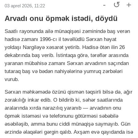
-
↺
+
03 aprel 2026, 11:22
Arvadı onu öpmək istədi, döydü
Saatlı rayonunda ailə münaqişəsi zəminində baş verən
hadisə zamanı 1996-cı il təvəllüdlü Sərxan həyat
yoldaşı Nargiləyə xəsarət yetirib. Hadisə ötən ilin 26
dekabrında baş verib. İstintaqa görə, tərəflər arasında
yaranan mübahisə zamanı Sərxan arvadının saçından
tutaraq baş və bədən nahiyələrinə yumruq zərbələri
vurub.
Sərxan məhkəmədə özünü qismən təqsirli bilsə də, ağır
zorakılığı inkar edib. O bildirib ki, səhər saatlarında
aralarında xırda narazılıq yaranıb — arvadının onu
öpmək istəməsi və telefonunu götürməsi səbəbilə
əsəbiləşib, amma bunu ciddi münaqişə saymayıb. Gün
ərzində əlaqələri gərgin qalıb. Axşam evə qayıdanda isə