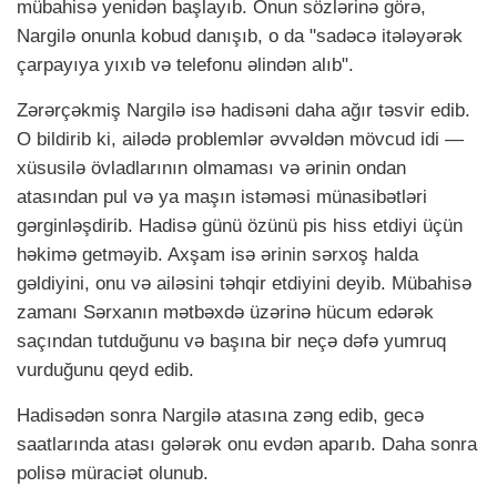
mübahisə yenidən başlayıb. Onun sözlərinə görə,
Nargilə onunla kobud danışıb, o da "sadəcə itələyərək
çarpayıya yıxıb və telefonu əlindən alıb".
Zərərçəkmiş Nargilə isə hadisəni daha ağır təsvir edib.
O bildirib ki, ailədə problemlər əvvəldən mövcud idi —
xüsusilə övladlarının olmaması və ərinin ondan
atasından pul və ya maşın istəməsi münasibətləri
gərginləşdirib. Hadisə günü özünü pis hiss etdiyi üçün
həkimə getməyib. Axşam isə ərinin sərxoş halda
gəldiyini, onu və ailəsini təhqir etdiyini deyib. Mübahisə
zamanı Sərxanın mətbəxdə üzərinə hücum edərək
saçından tutduğunu və başına bir neçə dəfə yumruq
vurduğunu qeyd edib.
Hadisədən sonra Nargilə atasına zəng edib, gecə
saatlarında atası gələrək onu evdən aparıb. Daha sonra
polisə müraciət olunub.