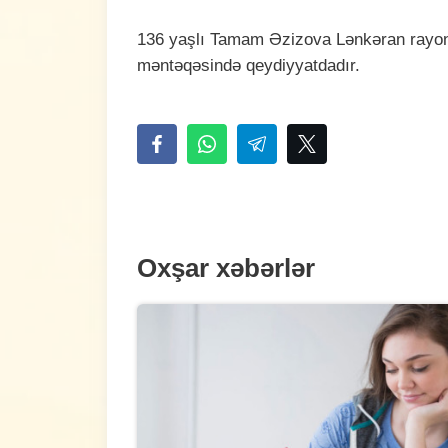
136 yaşlı Tamam Əzizova Lənkəran rayonu
məntəqəsində qeydiyyatdadır.
Oxşar xəbərlər