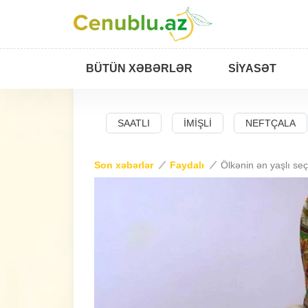
BÜTÜN XƏBƏRLƏR
SIYASƏT
BAD
SALYAN
SAATLI
İMIŞLI
NEFTÇALA
Son xəbərlər
Faydalı
Ölkənin ən yaşlı se