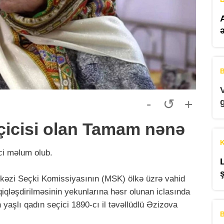
B
-
↺
+
eçicisi olan Tamam nənə
K
ci məlum olub.
kəzi Seçki Komissiyasının (MSK) ölkə üzrə vahid
əqiqləşdirilməsinin yekunlarına həsr olunan iclasında
yaşlı qadın seçici 1890-cı il təvəllüdlü Əzizova
B