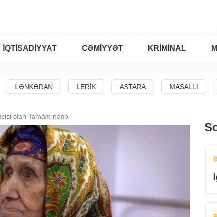
İQTISADIYYAT
CƏMIYYƏT
KRIMINAL
M
LƏNKƏRAN
LERIK
ASTARA
MASALLI
çicisi olan Tamam nənə
So
B
B