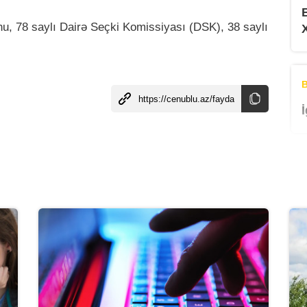
, 78 saylı Dairə Seçki Komissiyası (DSK), 38 saylı
B
B
B