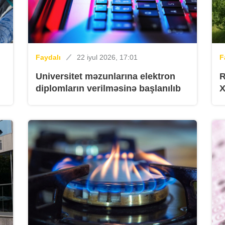
K
Faydalı
22 iyul 2026, 17:01
F
Universitet məzunlarına elektron
R
diplomların verilməsinə başlanılıb
İ
K