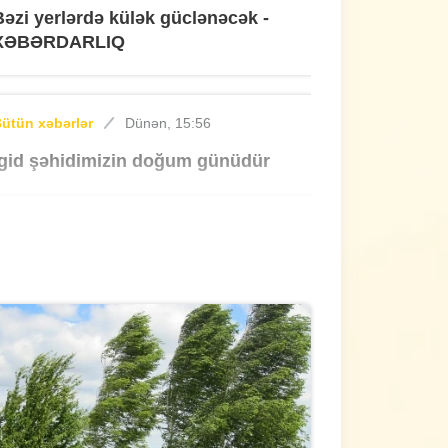
Bəzi yerlərdə külək güclənəcək -
XƏBƏRDARLIQ
ütün xəbərlər
Dünən, 15:56
İgid şəhidimizin doğum günüdür
ütün xəbərlər
Dünən, 15:25
Ötən ay 13 stomatoloq məsuliyyətə
cəlb edilib
ütün xəbərlər
Dünən, 14:53
Sabah hava necə olacaq?