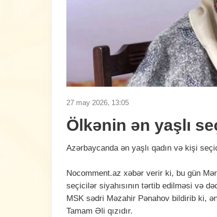
27 may 2026, 13:05
Ölkənin ən yaşlı s
Azərbaycanda ən yaşlı qadın və kişi seçi
Nocomment.аz xəbər verir ki, bu gün Mər
seçicilər siyahısının tərtib edilməsi və d
MSK sədri Məzahir Pənahov bildirib ki, ən 
Tamam Əli qızıdır.