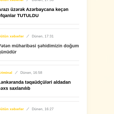
Arazı üzərək Azərbaycana keçən
əfqanlar TUTULDU
ütün xəbərlər
Dünən, 17:31
Vətən müharibəsi şəhidimizin doğum
günüdür
riminal
Dünən, 16:58
Lənkəranda təqaüdçüləri aldadan
şəxs saxlanılıb
ütün xəbərlər
Dünən, 16:27