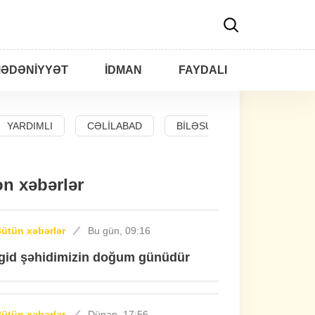
ƏDƏNIYYƏT
İDMAN
FAYDALI
YARDIMLI
CƏLILABAD
BILƏSUVAR
n xəbərlər
ütün xəbərlər
Bu gün, 09:16
İgid şəhidimizin doğum günüdür
ütün xəbərlər
Dünən, 17:56