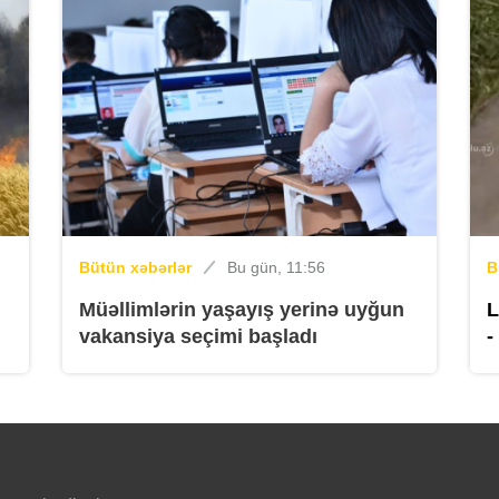
Bütün xəbərlər
Bu gün, 11:56
B
B
Müəllimlərin yaşayış yerinə uyğun
L
vakansiya seçimi başladı
-
B