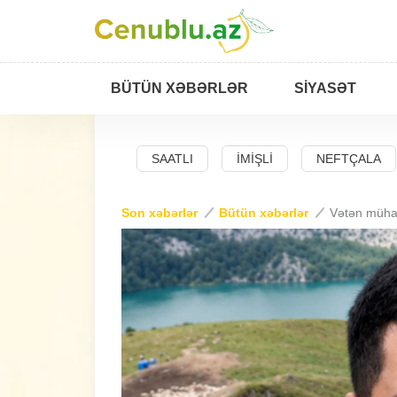
BÜTÜN XƏBƏRLƏR
SIYASƏT
BAD
SALYAN
SAATLI
İMIŞLI
NEFTÇALA
Son xəbərlər
Bütün xəbərlər
Vətən mühar