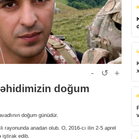
K
İ
-
↺
+
şəhidimizin doğum
K
avadlının doğum günüdür.
li rayonunda anadan olub. O, 2016-cı ilin 2-5 aprel
 iştirak edib.