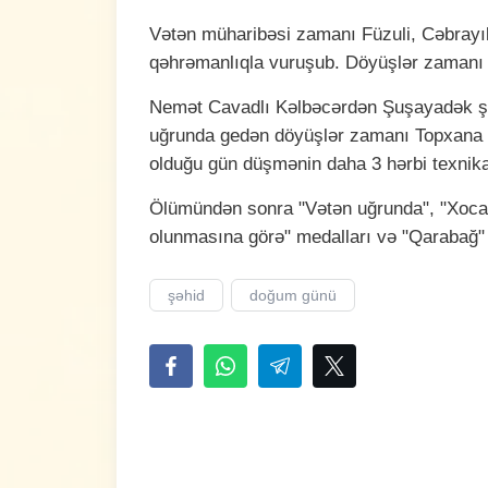
Vətən müharibəsi zamanı Füzuli, Cəbrayı
qəhrəmanlıqla vuruşub. Döyüşlər zamanı
Nemət Cavadlı Kəlbəcərdən Şuşayadək şər
uğrunda gedən döyüşlər zamanı Topxana me
olduğu gün düşmənin daha 3 hərbi texnik
Ölümündən sonra "Vətən uğrunda", "Xoca
olunmasına görə" medalları və "Qarabağ" ord
şəhid
doğum günü