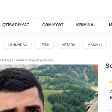
İQTISADIYYAT
CƏMIYYƏT
KRIMINAL
M
LƏNKƏRAN
LERIK
ASTARA
MASALLI
ibəsi şəhidimizin doğum günüdür
So
B