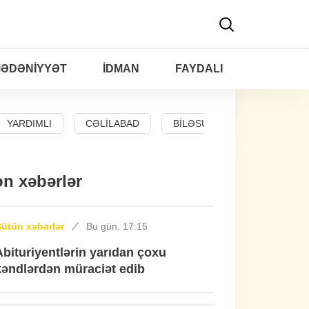
ƏDƏNIYYƏT
İDMAN
FAYDALI
YARDIMLI
CƏLILABAD
BILƏSUVAR
n xəbərlər
ütün xəbərlər
Bu gün, 17:15
Abituriyentlərin yarıdan çoxu
kəndlərdən müraciət edib