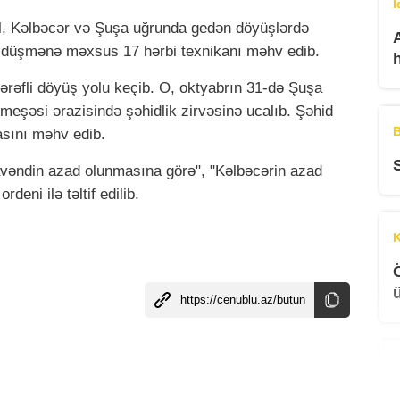
İ
l, Kəlbəcər və Şuşa uğrunda gedən döyüşlərdə
 düşmənə məxsus 17 hərbi texnikanı məhv edib.
əfli döyüş yolu keçib. O, oktyabrın 31-də Şuşa
şəsi ərazisində şəhidlik zirvəsinə ucalıb. Şəhid
B
asını məhv edib.
vəndin azad olunmasına görə", "Kəlbəcərin azad
eni ilə təltif edilib.
K
B