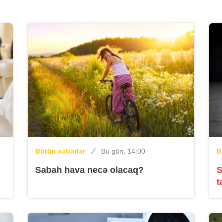
t
B
B
Bütün xəbərlər
Bu gün, 14:00
B
Sabah hava necə olacaq?
S
t
B