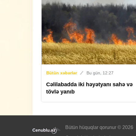
Bütün xəbərlər
Bu gün, 12:27
Cəlilabadda iki həyətyanı sahə və
tövlə yanıb
Bütün hüquqlar qorunur © 2026