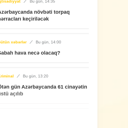
qtisadiyyat
Bu gün, 14:35
Azərbaycanda növbəti torpaq
hərracları keçiriləcək
ütün xəbərlər
Bu gün, 14:00
Sabah hava necə olacaq?
riminal
Bu gün, 13:20
Ötən gün Azərbaycanda 61 cinayətin
üstü açılıb
ütün xəbərlər
Bu gün, 12:42
Sabirabadda məktəbli qızın meyiti