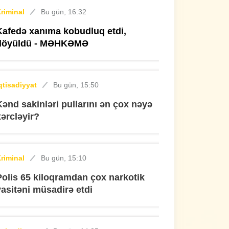
riminal
Bu gün, 16:32
Kafedə xanıma kobudluq etdi,
döyüldü - MƏHKƏMƏ
qtisadiyyat
Bu gün, 15:50
Kənd sakinləri pullarını ən çox nəyə
xərcləyir?
riminal
Bu gün, 15:10
Polis 65 kiloqramdan çox narkotik
vasitəni müsadirə etdi