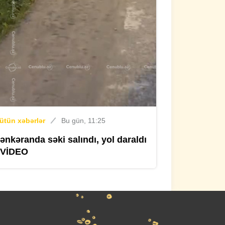
VİDEO
İdman
Bu gün, 09:50
Nəriman Axundzadənin
"Erzurumspor"da ilk müsahibəsi -
VIDEO
ütün xəbərlər
Bu gün, 11:25
ütün xəbərlər
Bu gün, 09:16
ənkəranda səki salındı, yol daraldı
İgid şəhidimizin doğum günüdür
 VİDEO
ütün xəbərlər
Dünən, 17:56
Arazı üzərək Azərbaycana keçən
əfqanlar TUTULDU