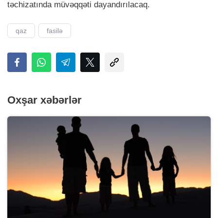
təchizatında müvəqqəti dayandırılacaq.
qaz
fasilə
Oxşar xəbərlər