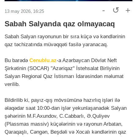
-
↺
+
13 may 2026, 16:25
Sabah Salyanda qaz olmayacaq
Sabah Salyan rayonunun bir sıra küçə və kəndlərinin
qaz təchizatında müvəqqəti fasilə yaranacaq.
Bu barədə
Cenublu.az
-a Azərbaycan Dövlət Neft
Şirkətinin (SOCAR) "Azəriqaz" İstehsalat Birliyinin
Salyan Regional Qaz İstismarı İdarəsindən məlumat
verilib.
Bildirilib ki, payız-qış mövsümünə hazırlıq işləri ilə
əlaqədar saat 10:00-dan işlər yekunlaşanadək Salyan
şəhərinin M.F.Axundov, C.Cabbarlı, Ə.Quliyev
(Plassmas massiv) küçələrinin və rayonun Arbatan,
Qaraqaşlı, Cəngən, Beşdəli və Xocalı kəndlərinin qaz