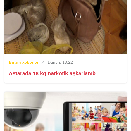
Bütün xəbərlər
Dünən, 13:22
Astarada 18 kq narkotik aşkarlanıb