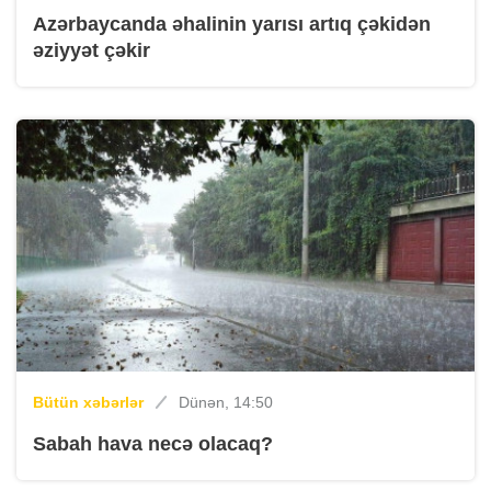
Azərbaycanda əhalinin yarısı artıq çəkidən
əziyyət çəkir
Bütün xəbərlər
Dünən, 14:50
Sabah hava necə olacaq?