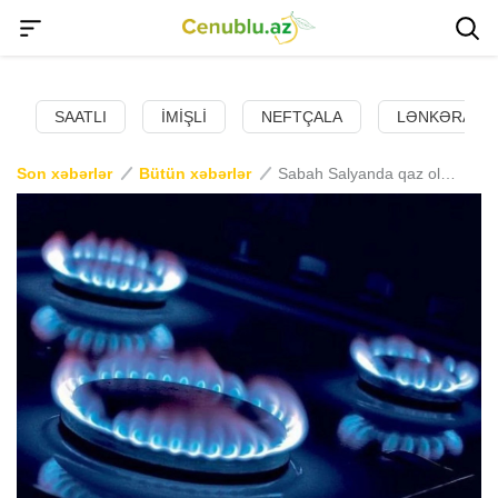
SAATLI
İMIŞLI
NEFTÇALA
LƏNKƏRAN
Son xəbərlər
Bütün xəbərlər
Sabah Salyanda qaz olmayacaq