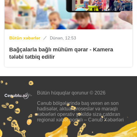
Bütün xəbərlər
Dünən, 12:53
Bağçalarla bağlı mühüm qərar - Kamera
tələbi tətbiq edilir
Bütün hüquqlar qorunur © 2026
Cənub bölgələrində baş verən ən son
hadisələr, aktual proseslər və maraqlı
xəbərləri operativ şəkildə sizə çatdıran
regional xəbər portalı – Cənub Xəbərləri