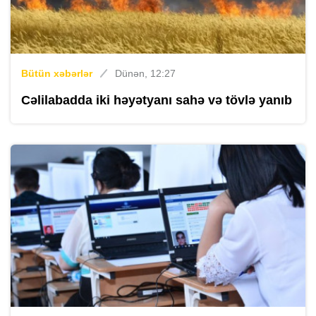
Bütün xəbərlər
Dünən, 12:27
Cəlilabadda iki həyətyanı sahə və tövlə yanıb