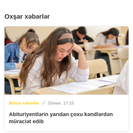
Oxşar xəbərlər
Bütün xəbərlər
Dünən, 17:15
Abituriyentlərin yarıdan çoxu kəndlərdən
müraciət edib