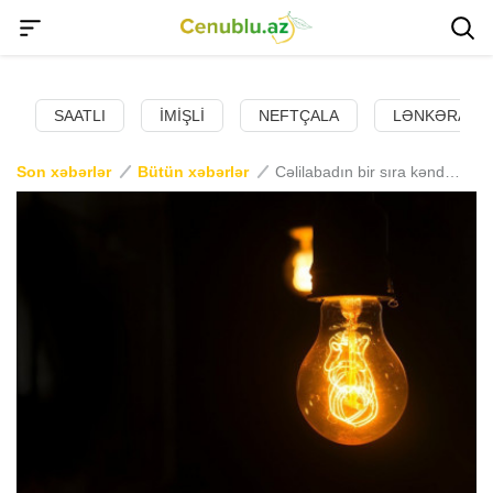
SAATLI
İMIŞLI
NEFTÇALA
LƏNKƏRAN
Son xəbərlər
Bütün xəbərlər
Cəlilabadın bir sıra kəndlərində elektrik enerjisi kəsiləcək