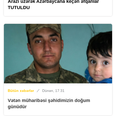
Arazı üzərək Azərbaycana keçən əfqanlar
TUTULDU
Bütün xəbərlər
Dünən, 17:31
Vətən müharibəsi şəhidimizin doğum
günüdür