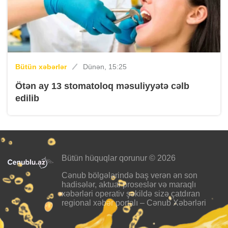
Bütün xəbərlər
Dünən, 15:25
Ötən ay 13 stomatoloq məsuliyyətə cəlb
edilib
Bütün hüquqlar qorunur © 2026
Cənub bölgələrində baş verən ən son
hadisələr, aktual proseslər və maraqlı
xəbərləri operativ şəkildə sizə çatdıran
regional xəbər portalı – Cənub Xəbərləri