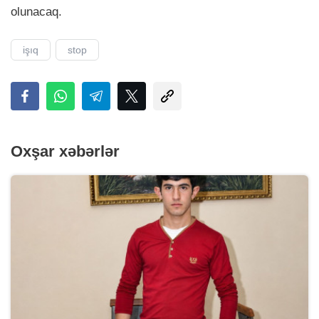
olunacaq.
işıq
stop
Oxşar xəbərlər