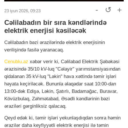
-
↺
+
23 iyun 2026, 09:23
Cəlilabadın bir sıra kəndlərində
elektrik enerjisi kəsiləcək
Cəlilabadın bəzi ərazilərində elektrik enerjisinin
verilişində fasilə yaranacaq.
Cenublu.az
xəbər verir ki, Cəlilabad Elektrik Şəbəkəsi
ərazisində 35/10 kV-luq "Cəlayir" yarımstansiyasından
qidalanan 35 kV-luq "Ləkin" hava xəttində təmir işləri
həyata keçiriləcək. Bununla əlaqədar saat 10:00-dan
13:00-dək Edişə, Ləkin, Şatırlı, Badamağac, Buravar,
Kövüzbulaq, Zəhmətabad, Əsədli kəndlərinin bəzi
əraziləri gərginliksiz qalacaq.
Qeyd edək ki, təmir işləri yekunlaşdıqdan sonra həmin
ərazilər daha keyfiyyətli elektrik enerjisi ilə təmin