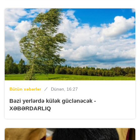
Bütün xəbərlər
Dünən, 16:27
Bəzi yerlərdə külək güclənəcək -
XƏBƏRDARLIQ