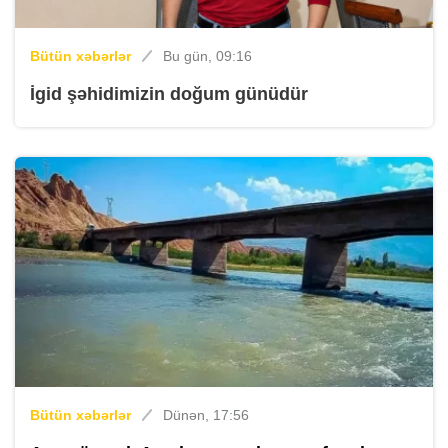
Bütün xəbərlər
Bu gün, 09:16
İgid şəhidimizin doğum günüdür
Bütün xəbərlər
Dünən, 17:56