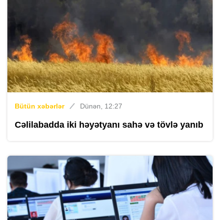
Bütün xəbərlər
Dünən, 12:27
Cəlilabadda iki həyətyanı sahə və tövlə yanıb