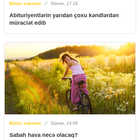
Bütün xəbərlər
Dünən, 17:15
Abituriyentlərin yarıdan çoxu kəndlərdən
müraciət edib
Bütün xəbərlər
Dünən, 14:00
Sabah hava necə olacaq?