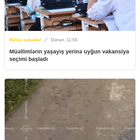
Bütün xəbərlər
Dünən, 11:56
Müəllimlərin yaşayış yerinə uyğun vakansiya
seçimi başladı