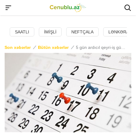
SAATLI
İMIŞLI
NEFTÇALA
LƏNKƏRAN
Son xəbərlər
Bütün xəbərlər
5 gün ardıcıl qeyri-iş günü olacaq