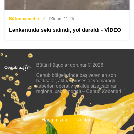
Bütün xəbərlər
Dünən, 11:25
Lənkəranda səki salındı, yol daraldı - VİDEO
Bütün hüquqlar qorunur © 2026
Cənub bölgələrində baş verən ən son
hadisələr, aktual proseslər və maraqlı
xəbərləri operativ şəkildə sizə çatdıran
regional xəbər portalı – Cənub Xəbərləri
Haqqımızda
Reklam