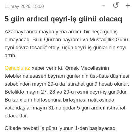
-
↺
+
11 may 2026, 15:00
5 gün ardıcıl qeyri-iş günü olacaq
Azərbaycanda mayda yenə ardıcıl bir neçə gün iş
olmayacaq. Bu il Qurban bayramı və Müstəqillik Günü
eyni dövrə təsadüf etdiyi üçün qeyri-iş günlərinin sayı
artıb.
Cenublu.az
xəbər verir ki, Əmək Məcəlləsinin
tələblərinə əsasən bayram günlərinin üst-üstə düşməsi
səbəbindən mayın 29-u da istirahət günü hesab olunur.
Beləliklə mayın 27, 28 və 29-u rəsmi qeyri-iş günüdür.
Bu tarixlərin həftəsonuna birləşməsi nəticəsində
vətəndaşlar mayın 31-nə qədər 5 gün ardıcıl istirahət
edəcəklər.
Ölkədə növbəti iş günü iyunun 1-dən başlayacaq.