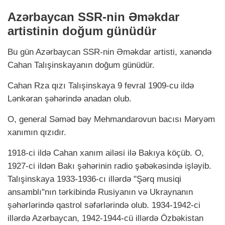
Azərbaycan SSR-nin Əməkdar
artistinin doğum günüdür
Bu gün Azərbaycan SSR-nin Əməkdar artisti, xanəndə
Cahan Talışinskayanın doğum günüdür.
Cahan Rza qızı Talışinskaya 9 fevral 1909-cu ildə
Lənkəran şəhərində anadan olub.
O, general Səməd bəy Mehmandarovun bacısı Məryəm
xanımın qızıdır.
1918-ci ildə Cahan xanım ailəsi ilə Bakıya köçüb. O,
1927-ci ildən Bakı şəhərinin radio şəbəkəsində işləyib.
Talışinskaya 1933-1936-cı illərdə "Şərq musiqi
ansamblı"nın tərkibində Rusiyanın və Ukraynanın
şəhərlərində qastrol səfərlərində olub. 1934-1942-ci
illərdə Azərbaycan, 1942-1944-cü illərdə Özbəkistan