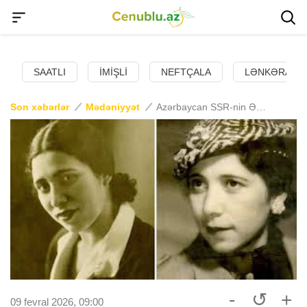
SAATLI
İMIŞLI
NEFTÇALA
LƏNKƏRAN
Son xəbərlər
Mədəniyyət
Azərbaycan SSR-nin Əməkdar artistinin doğum günüdür
-
↺
+
09 fevral 2026, 09:00