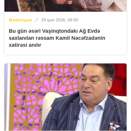
Mədəniyyət
29 iyun 2026, 09:00
Bu gün əsəri Vaşinqtondakı Ağ Evdə
saxlanılan rəssam Kamil Nəcəfzadənin
xatirəsi anılır