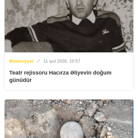
Mədəniyyət
11 iyul 2026, 10:57
Teatr rejissoru Hacırza Əliyevin doğum
günüdür