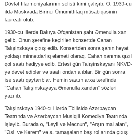
Dövlət filarmoniyalarının solisti kimi çalışıb. O, 1939-cu
ildə Moskvada Birinci Ümumittifaq müsabiqəsinin
laureatı olub.
1930-cu illərdə Bakıya Əfqanistan şahı Əmənulla xan
gəlib. Onun şərəfinə keçirilən konsertdə Cahan
Talışinskaya çıxış edib. Konsertdən sonra şahın həyat
yoldaşı minnətdarlıq əlaməti olaraq, Cahan xanıma qızıl
qol saatı hədiyyə edib. Ertəsi gün Talışinskayanı NKVD-
yə dəvət ediblər və saatı ondan alıblar. Bir gün sonra
isə saatı qaytarıblar. Həmin saatın arxa tərəfində
"Cahan Talışinskayaya Əmənulla xandan" sözləri
yazılıb.
Talışinskaya 1940-cı illərdə Tbilisidə Azərbaycan
Teatrında və Azərbaycan Musiqili Komediya Teatrında
işləyib. Burada o, "Leyli və Məcnun", "Arşın mal alan",
"Əsli və Kərəm" və s. tamaşaların baş rollarında çıxış