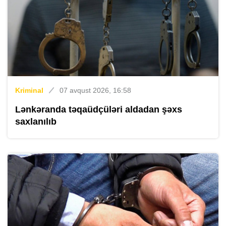
Kriminal
07 avqust 2026, 16:58
Lənkəranda təqaüdçüləri aldadan şəxs
saxlanılıb