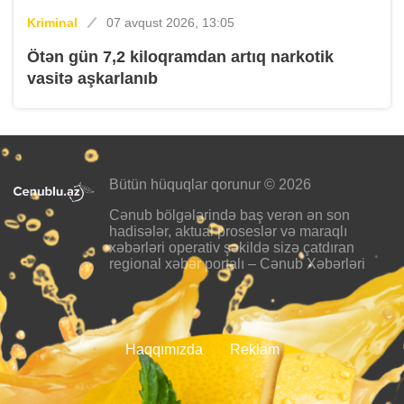
Kriminal
07 avqust 2026, 13:05
Ötən gün 7,2 kiloqramdan artıq narkotik
vasitə aşkarlanıb
Bütün hüquqlar qorunur © 2026
Cənub bölgələrində baş verən ən son
hadisələr, aktual proseslər və maraqlı
xəbərləri operativ şəkildə sizə çatdıran
regional xəbər portalı – Cənub Xəbərləri
Haqqımızda
Reklam