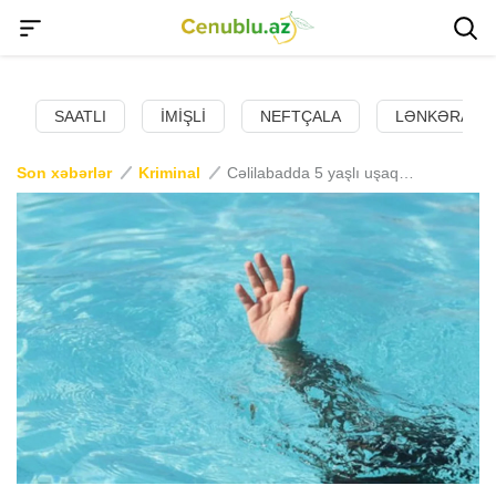
SAATLI
İMIŞLI
NEFTÇALA
LƏNKƏRAN
Son xəbərlər
Kriminal
Cəlilabadda 5 yaşlı uşaq su anbarında boğulub