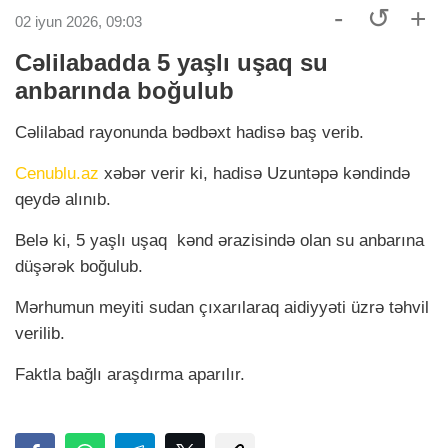
-
↺
+
02 iyun 2026, 09:03
Cəlilabadda 5 yaşlı uşaq su
anbarında boğulub
Cəlilabad rayonunda bədbəxt hadisə baş verib.
Cenublu.az
xəbər verir ki, hadisə Uzuntəpə kəndində
qeydə alınıb.
Belə ki, 5 yaşlı uşaq kənd ərazisində olan su anbarına
düşərək boğulub.
Mərhumun meyiti sudan çıxarılaraq aidiyyəti üzrə təhvil
verilib.
Faktla bağlı araşdırma aparılır.