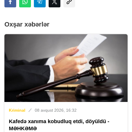
Oxşar xəbərlər
Kriminal
08 avqust 2026, 16:32
Kafedə xanıma kobudluq etdi, döyüldü -
MƏHKƏMƏ