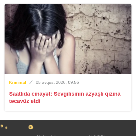
Kriminal
05 avqust 2026, 09:56
Saatlıda cinayət: Sevgilisinin azyaşlı qızına
təcavüz etdi