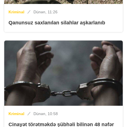
Kriminal
Dünən, 11:26
Qanunsuz saxlanılan silahlar aşkarlanıb
Kriminal
Dünən, 10:58
Cinayət törətməkdə şübhəli bilinən 48 nəfər