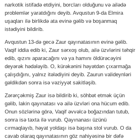
narkotik istifadə etdiyini, borcları olduğunu və ailədə
problemlər yaratdığını deyib. Avqustun 9-da Elmira
uşaqları ilə birlikdə ata evinə gəlib və boşanmaq
istədiyini bildirib.
Avqustun 13-də gecə Zaur qayınatasının evinə gəlib.
Vaqif iddia edib ki, Zaur sərxoş olub, ailə üzvlərini təhqir
edib, qızını aparacağını və ya hamını öldürəcəyini
deyərək hədələyib. O, kürəkənini həyətdən çıxarmağa
çalışdığını, yalnız itələdiyini deyib. Zaurun valideynləri
gəldikdən sonra isə vəziyyət sakitləşib.
Zərərçəkmiş Zaur isə bildirib ki, söhbət etmək üçün
gəlib, lakin qayınatası və ailə üzvləri ona hücum edib.
Onun sözlərinə görə, Vaqif əvvəlcə boğazından tutub,
sonra isə taxta ilə vurub. Qayınanası üzünü
cırmaqlayıb, həyat yoldaşı isə başına stol vurub. O da
cavab olaraq qayınatasının göz nahiyəsinə bir dəfə