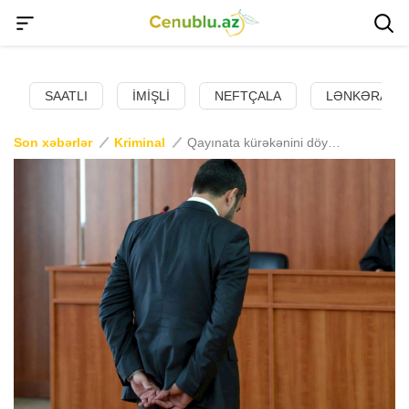
SAATLI
İMIŞLI
NEFTÇALA
LƏNKƏRAN
Son xəbərlər
Kriminal
Qayınata kürəkənini döydü — Qızı isə başına stol vurub