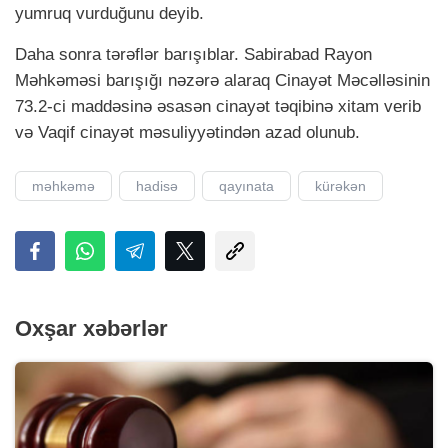
yumruq vurduğunu deyib.
Daha sonra tərəflər barışıblar. Sabirabad Rayon
Məhkəməsi barışığı nəzərə alaraq Cinayət Məcəlləsinin
73.2-ci maddəsinə əsasən cinayət təqibinə xitam verib
və Vaqif cinayət məsuliyyətindən azad olunub.
məhkəmə
hadisə
qayınata
kürəkən
Oxşar xəbərlər