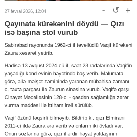
-
↺
+
27 fevral 2026, 12:04
Qayınata kürəkənini döydü — Qızı
isə başına stol vurub
Sabirabad rayonunda 1962-ci il təvəllüdlü Vaqif kürəkəni
Zaura xəsarət yetirib.
Hadisə 13 avqust 2024-cü il, saat 23 radələrində Vaqifin
yaşadığı kənd evinin həyətində baş verib. Məlumata
görə, ailə-məişət zəminində yaranan mübahisə zamanı
o, taxta parçası ilə Zaurun sinəsinə vurub. Vaqifə qarşı
Cinayət Məcəlləsinin 128-ci - qəsdən sağlamlığa zərər
vurma maddəsi ilə ittiham irəli sürülüb.
Vaqif özünü təqsirli bilməyib. Bildirib ki, qızı Elmiranı
2011-ci ildə Zaura ərə verib və onların iki övladı var.
Onun sözlərinə görə, qızı illərdir həyat yoldaşının