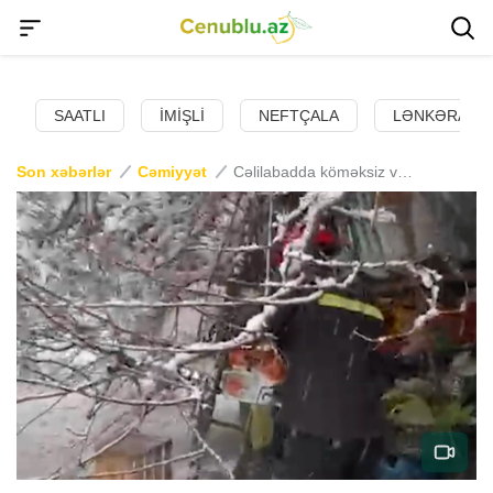
SAATLI
İMIŞLI
NEFTÇALA
LƏNKƏRAN
Son xəbərlər
Cəmiyyət
Cəlilabadda köməksiz vəziyyətdə qalan 60 yaşlı qadın xilas edildi