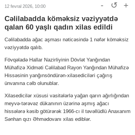
-
↺
+
12 fevral 2026, 10:00
Cəlilabadda köməksiz vəziyyətdə
qalan 60 yaşlı qadın xilas edildi
Cəlilabadda ağac aşması nəticəsində 1 nəfər köməksiz
vəziyyətdə qalıb.
Fövqəladə Hallar Nazirliyinin Dövlət Yanğından
Mühafizə Xidməti Cəlilabad Rayon Yanğından Mühafizə
Hissəsinin yanğınsöndürən-xilasediciləri çağırış
ünvanına cəlb olunublar.
Xilasedicilər xüsusi vasitələrlə yağan qarın ağırlığından
meyvə-tərəvəz dükanının üzərinə aşmış ağacı
hissələrə kəsib götürərək 1966-cı il təvəllüdlü Anaxanım
Sənhan qızı Əhmədovanı xilas ediblər.