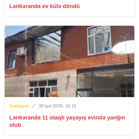
Lənkəranda ev külə döndü
Cəmiyyət
30 iyul 2026, 15:15
Lənkəranda 11 otaqlı yaşayış evində yanğın
olub