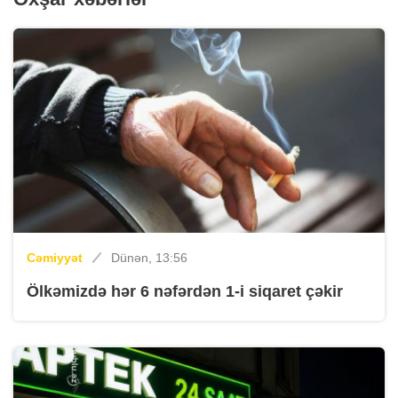
Cəmiyyət
Dünən, 13:56
Ölkəmizdə hər 6 nəfərdən 1-i siqaret çəkir