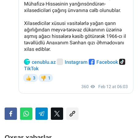
Oxşar xəbərlər