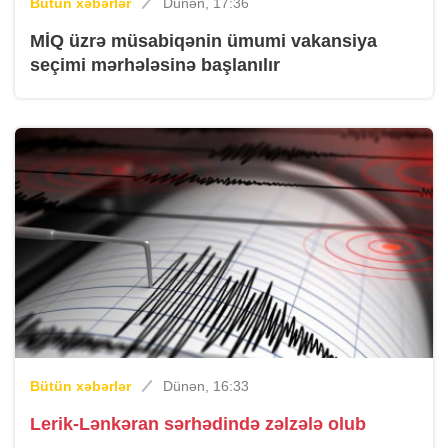
Bütün xəbərlər
Dünən, 17:36
MİQ üzrə müsabiqənin ümumi vakansiya
seçimi mərhələsinə başlanılır
Bütün xəbərlər
Dünən, 16:33
Lerik-Lənkəran sərhədində zəlzələ olub