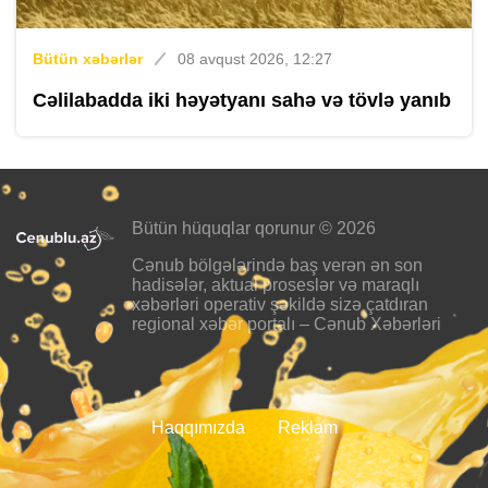
Bütün xəbərlər
08 avqust 2026, 12:27
Cəlilabadda iki həyətyanı sahə və tövlə yanıb
Bütün hüquqlar qorunur © 2026
Cənub bölgələrində baş verən ən son
hadisələr, aktual proseslər və maraqlı
xəbərləri operativ şəkildə sizə çatdıran
regional xəbər portalı – Cənub Xəbərləri
Haqqımızda
Reklam