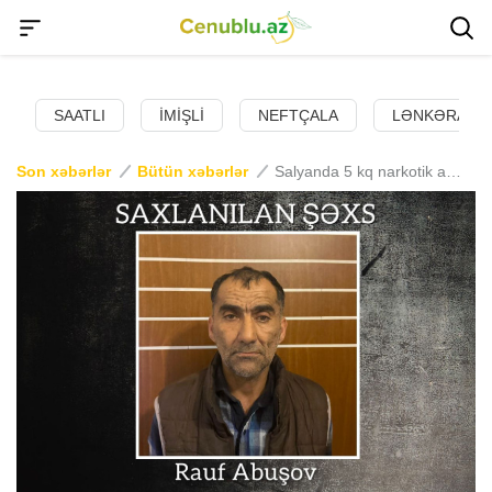
SAATLI
İMIŞLI
NEFTÇALA
LƏNKƏRAN
Son xəbərlər
Bütün xəbərlər
Salyanda 5 kq narkotik aşkarlanıb, bir nəfər həbs edilib