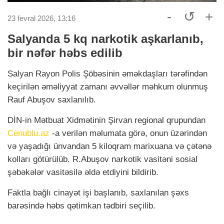
-
↺
+
23 fevral 2026, 13:16
Salyanda 5 kq narkotik aşkarlanıb,
bir nəfər həbs edilib
Salyan Rayon Polis Şöbəsinin əməkdaşları tərəfindən
keçirilən əməliyyat zamanı əvvəllər məhkum olunmuş
Rauf Abuşov saxlanılıb.
DİN-in Mətbuat Xidmətinin Şirvan regional qrupundan
Cenublu.az
-a verilən məlumata görə, onun üzərindən
və yaşadığı ünvandan 5 kiloqram marixuana və çətənə
kolları götürülüb. R.Abuşov narkotik vasitəni sosial
şəbəkələr vasitəsilə əldə etdiyini bildirib.
Faktla bağlı cinayət işi başlanıb, saxlanılan şəxs
barəsində həbs qətimkan tədbiri seçilib.