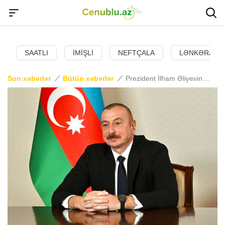
SAATLI
İMIŞLI
NEFTÇALA
LƏNKƏRAN
Son xəbərlər
Bütün xəbərlər
Prezident İlham Əliyevin sosial media hesablarında Qurban bayramı ilə bağlı paylaşım edilib