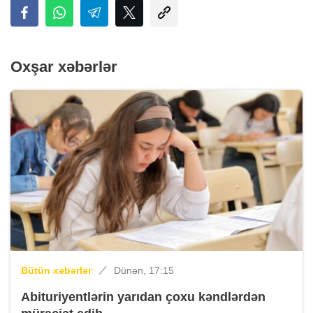
Oxşar xəbərlər
Bütün xəbərlər
Dünən, 17:15
Abituriyentlərin yarıdan çoxu kəndlərdən