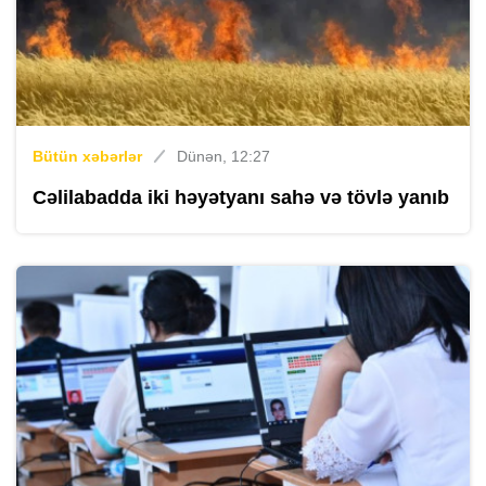
Bütün xəbərlər
Dünən, 12:27
Cəlilabadda iki həyətyanı sahə və tövlə yanıb