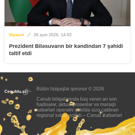
Siyasət
26 iyun 2026, 14:02
Prezident Biləsuvarın bir kəndindən 7 şəhidi
təltif etdi
Bütün hüquqlar qorunur © 2026
Cənub bölgələrində baş verən ən son
hadisələr, aktual proseslər və maraqlı
xəbərləri operativ şəkildə sizə çatdıran
regional xəbər portalı – Cənub Xəbərləri