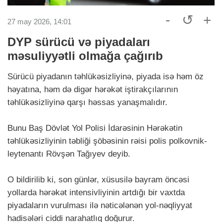
-
↺
+
27 may 2026, 14:01
DYP sürücü və piyadaları
məsuliyyətli olmağa çağırıb
Sürücü piyadanın təhlükəsizliyinə, piyada isə həm öz
həyatına, həm də digər hərəkət iştirakçılarının
təhlükəsizliyinə qarşı həssas yanaşmalıdır.
Bunu Baş Dövlət Yol Polisi İdarəsinin Hərəkətin
təhlükəsizliyinin təbliği şöbəsinin rəisi polis polkovnik-
leytenantı Rövşən Tağıyev deyib.
O bildirilib ki, son günlər, xüsusilə bayram öncəsi
yollarda hərəkət intensivliyinin artdığı bir vaxtda
piyadaların vurulması ilə nəticələnən yol-nəqliyyat
hadisələri ciddi narahatlıq doğurur.