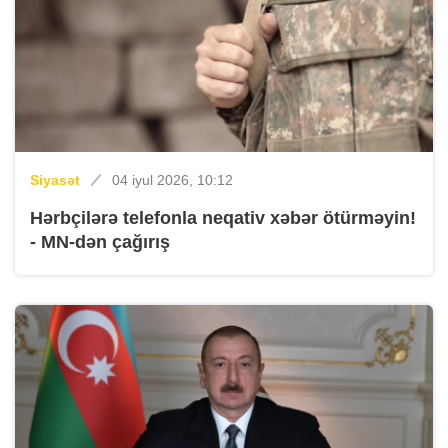
Siyasət
04 iyul 2026, 10:12
Hərbçilərə telefonla neqativ xəbər ötürməyin!
- MN-dən çağırış