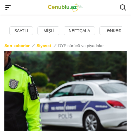
SAATLI
İMIŞLI
NEFTÇALA
LƏNKƏRAN
Son xəbərlər
Siyasət
DYP sürücü və piyadaları məsuliyyətli olmağa çağırıb