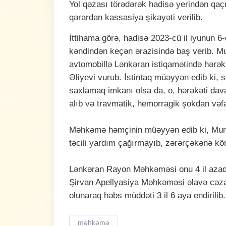
Yol qəzası törədərək hadisə yerindən qaçm
qərardan kassasiya şikayəti verilib.
İttihama görə, hadisə 2023-cü il iyunun 
kəndindən keçən ərazisində baş verib. Mu
avtomobillə Lənkəran istiqamətində hərək
Əliyevi vurub. İstintaq müəyyən edib ki, 
saxlamaq imkanı olsa da, o, hərəkəti dav
alıb və travmatik, hemorragik şokdan vəfa
Məhkəmə həmçinin müəyyən edib ki, Mura
təcili yardım çağırmayıb, zərərçəkənə k
Lənkəran Rayon Məhkəməsi onu 4 il azad
Şirvan Apellyasiya Məhkəməsi əlavə cəzanı
olunaraq həbs müddəti 3 il 6 aya endirilib.
məhkəmə