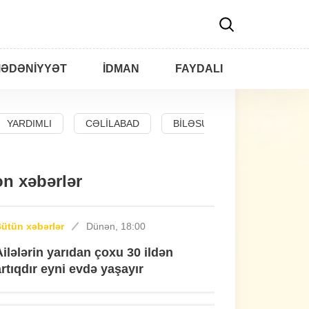
ƏDƏNIYYƏT
İDMAN
FAYDALI
YARDIMLI
CƏLILABAD
BILƏSUVAR
n xəbərlər
ütün xəbərlər
Dünən, 18:00
Ailələrin yarıdan çoxu 30 ildən
artıqdır eyni evdə yaşayır