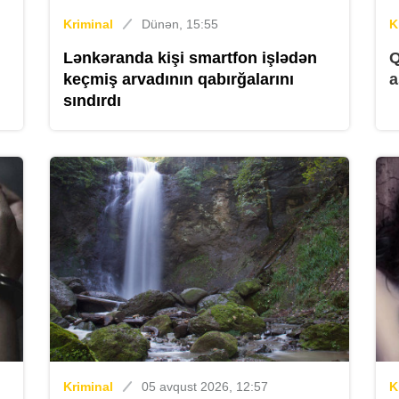
Kriminal
Dünən, 15:55
K
Lənkəranda kişi smartfon işlədən
Q
B
keçmiş arvadının qabırğalarını
a
sındırdı
B
K
Kriminal
05 avqust 2026, 12:57
K