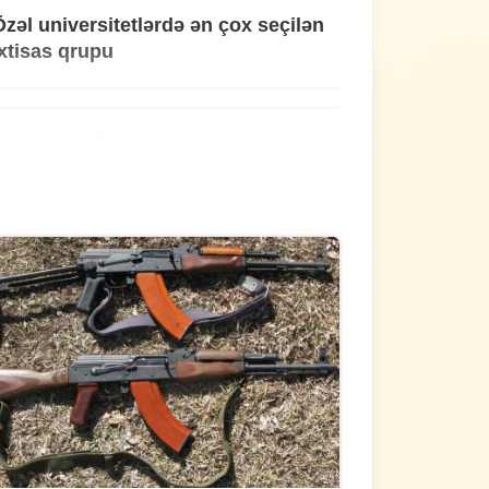
Özəl universitetlərdə ən çox seçilən
ixtisas qrupu
Cəmiyyət
Dünən, 13:56
Ölkəmizdə hər 6 nəfərdən 1-i siqaret
çəkir
ütün xəbərlər
Dünən, 13:22
Astarada 18 kq narkotik aşkarlanıb
ütün xəbərlər
Dünən, 12:53
Bağçalarla bağlı mühüm qərar -