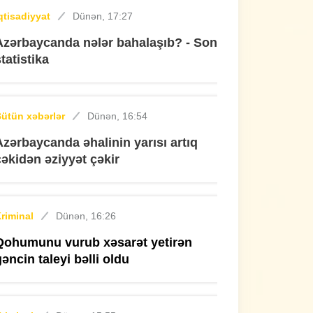
qtisadiyyat
Dünən, 17:27
Azərbaycanda nələr bahalaşıb? - Son
statistika
ütün xəbərlər
Dünən, 16:54
Azərbaycanda əhalinin yarısı artıq
çəkidən əziyyət çəkir
riminal
Dünən, 16:26
Qohumunu vurub xəsarət yetirən
gəncin taleyi bəlli oldu