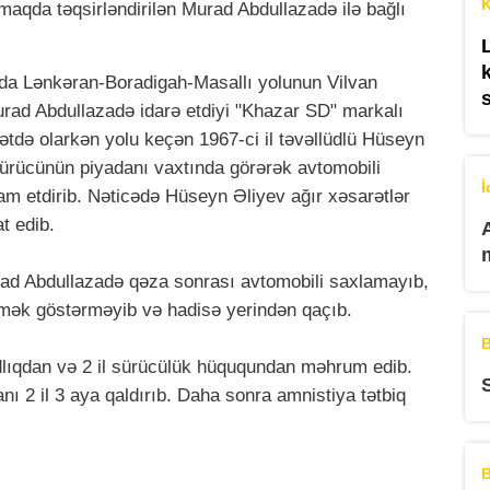
K
aqda təqsirləndirilən Murad Abdullazadə ilə bağlı
6-da Lənkəran-Boradigah-Masallı yolunun Vilvan
rad Abdullazadə idarə etdiyi "Khazar SD" markalı
ətdə olarkən yolu keçən 1967-ci il təvəllüdlü Hüseyn
sürücünün piyadanı vaxtında görərək avtomobili
İ
am etdirib. Nəticədə Hüseyn Əliyev ağır xəsarətlər
t edib.
d Abdullazadə qəza sonrası avtomobili saxlamayıb,
ömək göstərməyib və hadisə yerindən qaçıb.
B
lıqdan və 2 il sürücülük hüququndan məhrum edib.
 2 il 3 aya qaldırıb. Daha sonra amnistiya tətbiq
B