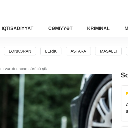
İQTISADIYYAT
CƏMIYYƏT
KRIMINAL
M
LƏNKƏRAN
LERIK
ASTARA
MASALLI
Lənkəranda piyadanı vurub qaçan sürücü şikayətçidir
So
B