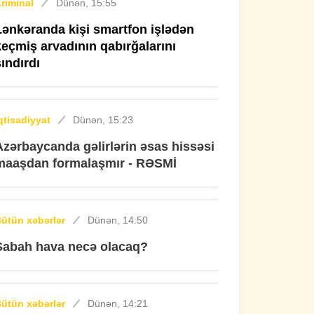
riminal
Dünən, 15:55
Lənkəranda kişi smartfon işlədən
keçmiş arvadının qabırğalarını
sındırdı
qtisadiyyat
Dünən, 15:23
Azərbaycanda gəlirlərin əsas hissəsi
maaşdan formalaşmır - RƏSMİ
ütün xəbərlər
Dünən, 14:50
Sabah hava necə olacaq?
ütün xəbərlər
Dünən, 14:21