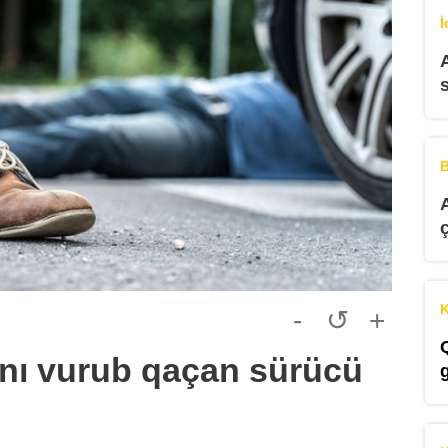
İ
B
K
-
↺
+
nı vurub qaçan sürücü