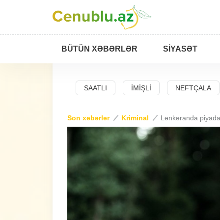
BÜTÜN XƏBƏRLƏR
SIYASƏT
BAD
SALYAN
SAATLI
İMIŞLI
NEFTÇALA
Son xəbərlər
Kriminal