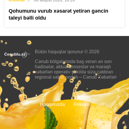
Kriminal
06 avqust 2026, 16:26
Qohumunu vurub xəsarət yetirən gəncin
taleyi bəlli oldu
Bütün hüquqlar qorunur © 2026
Cənub bölgələrində baş verən ən son
hadisələr, aktual proseslər və maraqlı
xəbərləri operativ şəkildə sizə çatdıran
regional xəbər portalı – Cənub Xəbərləri
Haqqımızda
Reklam