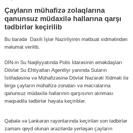
Çayların mühafizə zolaqlarına
qanunsuz müdaxilə hallarına qarşı
tədbirlər keçirilib
Bu barədə Daxili İşlər Nazirliyinin mətbuat xidmətindən
məlumat verilib.
DİN-in Su Nəqliyyatında Polis İdarəsinin əməkdaşları
Dövlət Su Ehtiyatları Agentliyi yanında Suların
İstifadəsinə və Mühafizəsinə Dövlət Nəzarəti Xidməti ilə
birgə çayların mühafizə zonaları və məcralarına
qanunsuz müdaxilə hallarının qarşısının alınması
məqsədilə tədbirlər həyata keçiriblər.
Qəbələ və Lənkəran rayonlarında keçirilən son tədbirlər
zamanı qeyd olunan ərazilərdə yerləşən çayların