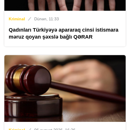
Kriminal
Dünən, 11:33
Qadınları Türkiyəyə apararaq cinsi istismara
məruz qoyan şəxslə bağlı QƏRAR