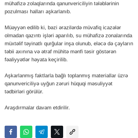
mühafizə zolaqlarında qanunvericiliyin tələblərinin
pozulması halları aşkarlanıb.
Müəyyən edilib ki, bəzi ərazilərdə müvafiq icazələr
olmadan qazıntı işləri aparılıb, su mühafizə zonalarında
müxtəlif təyinatlı qurğular inşa olunub, eləcə də çayların
təbii axınına və ətraf mühitə mənfi təsir göstərən
fəaliyyətlər həyata keçirilib.
Aşkarlanmış faktlarla bağlı toplanmış materiallar üzrə
qanunvericiliyə uyğun zəruri hüquqi məsuliyyət
tədbirləri görülür.
Araşdırmalar davam etdirilir.