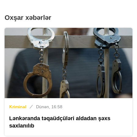
Oxşar xəbərlər
Kriminal
Dünən, 16:58
Lənkəranda təqaüdçüləri aldadan şəxs
saxlanılıb