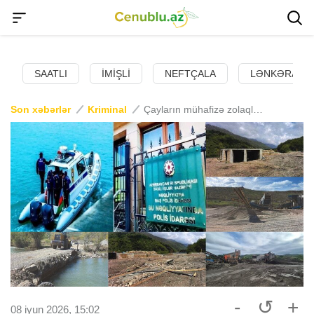
SAATLI
İMIŞLI
NEFTÇALA
LƏNKƏRAN
Son xəbərlər
Kriminal
Çayların mühafizə zolaqlarına qanunsuz müdaxilə hallarına qarşı tədbirlər keçirilib
-
↺
+
08 iyun 2026, 15:02