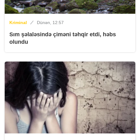
Kriminal
Dünən, 12:57
Sım şəlaləsində çiməni təhqir etdi, həbs
olundu