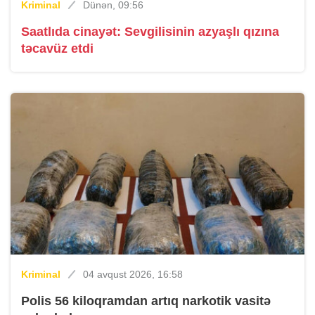
Kriminal
Dünən, 09:56
Saatlıda cinayət: Sevgilisinin azyaşlı qızına
təcavüz etdi
Kriminal
04 avqust 2026, 16:58
Polis 56 kiloqramdan artıq narkotik vasitə