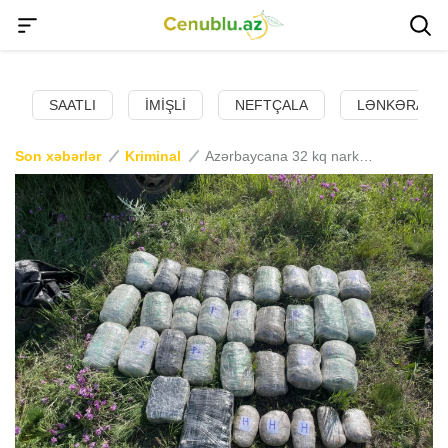
SAATLI
İMIŞLI
NEFTÇALA
LƏNKƏRAN
Son xəbərlər
Kriminal
Azərbaycana 32 kq narkotik keçirilməsinin qarşısı alınıb