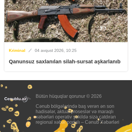
Kriminal
04 avqust 2026, 10:25
Qanunsuz saxlanılan silah-sursat aşkarlanıb
Bütün hüquqlar qorunur © 2026
Cənub bölgələrində baş verən ən son
hadisələr, aktual proseslər və maraqlı
xəbərləri operativ şəkildə sizə çatdıran
regional xəbər portalı – Cənub Xəbərləri