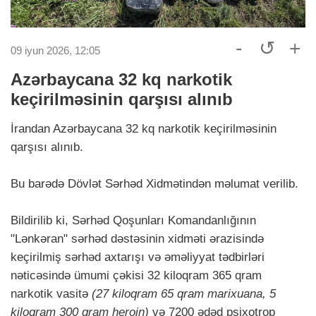
-
↺
+
09 iyun 2026, 12:05
Azərbaycana 32 kq narkotik
keçirilməsinin qarşısı alınıb
İrandan Azərbaycana 32 kq narkotik keçirilməsinin
qarşısı alınıb.
Bu barədə Dövlət Sərhəd Xidmətindən məlumat verilib.
Bildirilib ki, Sərhəd Qoşunları Komandanlığının
"Lənkəran" sərhəd dəstəsinin xidməti ərazisində
keçirilmiş sərhəd axtarışı və əməliyyat tədbirləri
nəticəsində ümumi çəkisi 32 kiloqram 365 qram
narkotik vasitə
(27 kiloqram 65 qram marixuana, 5
kiloqram 300 qram heroin)
və 7200 ədəd psixotrop