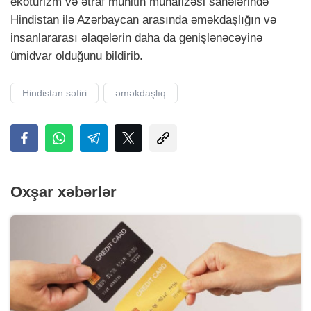
ekoturizm və ətraf mühitin mühafizəsi sahələrində
Hindistan ilə Azərbaycan arasında əməkdaşlığın və
insanlararası əlaqələrin daha da genişlənəcəyinə
ümidvar olduğunu bildirib.
Hindistan səfiri
əməkdaşlıq
Oxşar xəbərlər