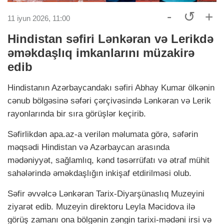
-
↺
+
11 iyun 2026, 11:00
Hindistan səfiri Lənkəran və Lerikdə
əməkdaşlıq imkanlarını müzakirə
edib
Hindistanın Azərbaycandakı səfiri Abhay Kumar ölkənin
cənub bölgəsinə səfəri çərçivəsində Lənkəran və Lerik
rayonlarında bir sıra görüşlər keçirib.
Səfirlikdən apa.az-a verilən məlumata görə, səfərin
məqsədi Hindistan və Azərbaycan arasında
mədəniyyət, sağlamlıq, kənd təsərrüfatı və ətraf mühit
sahələrində əməkdaşlığın inkişaf etdirilməsi olub.
Səfir əvvəlcə Lənkəran Tarix-Diyarşünaslıq Muzeyini
ziyarət edib. Muzeyin direktoru Leyla Məcidova ilə
görüş zamanı ona bölgənin zəngin tarixi-mədəni irsi və