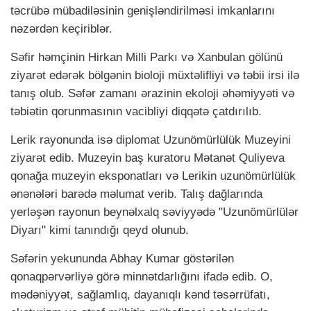
təcrübə mübadiləsinin genişləndirilməsi imkanlarını
nəzərdən keçiriblər.
Səfir həmçinin Hirkan Milli Parkı və Xanbulan gölünü
ziyarət edərək bölgənin bioloji müxtəlifliyi və təbii irsi ilə
tanış olub. Səfər zamanı ərazinin ekoloji əhəmiyyəti və
təbiətin qorunmasının vacibliyi diqqətə çatdırılıb.
Lerik rayonunda isə diplomat Uzunömürlülük Muzeyini
ziyarət edib. Muzeyin baş kuratoru Mətanət Quliyeva
qonağa muzeyin eksponatları və Lerikin uzunömürlülük
ənənələri barədə məlumat verib. Talış dağlarında
yerləşən rayonun beynəlxalq səviyyədə "Uzunömürlülər
Diyarı" kimi tanındığı qeyd olunub.
Səfərin yekununda Abhay Kumar göstərilən
qonaqpərvərliyə görə minnətdarlığını ifadə edib. O,
mədəniyyət, sağlamlıq, dayanıqlı kənd təsərrüfatı,