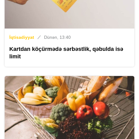
İqtisadiyyat
Dünən, 13:40
Kartdan köçürmədə sərbəstlik, qəbulda isə
limit