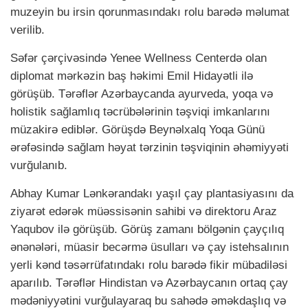
muzeyin bu irsin qorunmasındakı rolu barədə məlumat
verilib.
Səfər çərçivəsində Yenee Wellness Centerdə olan
diplomat mərkəzin baş həkimi Emil Hidayətli ilə
görüşüb. Tərəflər Azərbaycanda ayurveda, yoqa və
holistik sağlamlıq təcrübələrinin təşviqi imkanlarını
müzakirə ediblər. Görüşdə Beynəlxalq Yoqa Günü
ərəfəsində sağlam həyat tərzinin təşviqinin əhəmiyyəti
vurğulanıb.
Abhay Kumar Lənkərandakı yaşıl çay plantasiyasını da
ziyarət edərək müəssisənin sahibi və direktoru Araz
Yaqubov ilə görüşüb. Görüş zamanı bölgənin çayçılıq
ənənələri, müasir becərmə üsulları və çay istehsalının
yerli kənd təsərrüfatındakı rolu barədə fikir mübadiləsi
aparılıb. Tərəflər Hindistan və Azərbaycanın ortaq çay
mədəniyyətini vurğulayaraq bu sahədə əməkdaşlıq və