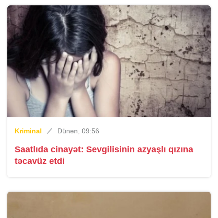
Kriminal
Dünən, 09:56
Saatlıda cinayət: Sevgilisinin azyaşlı qızına
təcavüz etdi