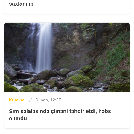
saxlanılıb
Kriminal
Dünən, 12:57
Sım şəlaləsində çiməni təhqir etdi, həbs
olundu