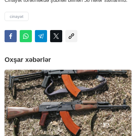
Cinayət törətməkdə şübhəli bilinən 58 nəfər saxlanılıb.
cinayət
Oxşar xəbərlər