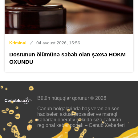
Kriminal
04 avqust 2026, 15:56
Dostunun ölümünə səbəb olan şəxsə HÖKM
OXUNDU
Bütün hüquqlar qorunur © 2026
Cənub bölgələrində baş verən ən son
hadisələr, aktual proseslər və maraqlı
xəbərləri operativ şəkildə sizə çatdıran
regional xəbər portalı – Cənub Xəbərləri