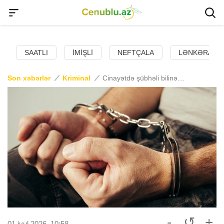
SAATLI
İMIŞLI
NEFTÇALA
LƏNKƏRAN
Son xəbərlər
Kriminal
Cinayətdə şübhəli bilinən 58 nəfər saxlanıldı
-
↺
+
01 iyul 2026, 10:58