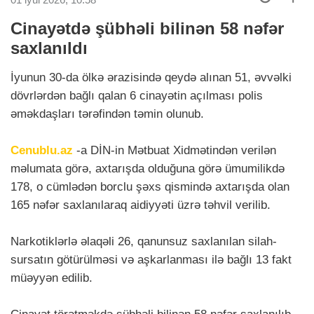
Cinayətdə şübhəli bilinən 58 nəfər
saxlanıldı
İyunun 30-da ölkə ərazisində qeydə alınan 51, əvvəlki
dövrlərdən bağlı qalan 6 cinayətin açılması polis
əməkdaşları tərəfindən təmin olunub.
Cenublu.az
-a DİN-in Mətbuat Xidmətindən verilən
məlumata görə, axtarışda olduğuna görə ümumilikdə
178, o cümlədən borclu şəxs qismində axtarışda olan
165 nəfər saxlanılaraq aidiyyəti üzrə təhvil verilib.
Narkotiklərlə əlaqəli 26, qanunsuz saxlanılan silah-
sursatın götürülməsi və aşkarlanması ilə bağlı 13 fakt
müəyyən edilib.