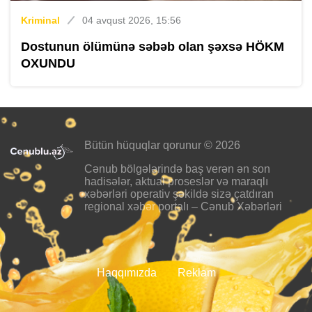
Kriminal
04 avqust 2026, 15:56
Dostunun ölümünə səbəb olan şəxsə HÖKM
OXUNDU
Bütün hüquqlar qorunur © 2026
Cənub bölgələrində baş verən ən son
hadisələr, aktual proseslər və maraqlı
xəbərləri operativ şəkildə sizə çatdıran
regional xəbər portalı – Cənub Xəbərləri
Haqqımızda
Reklam