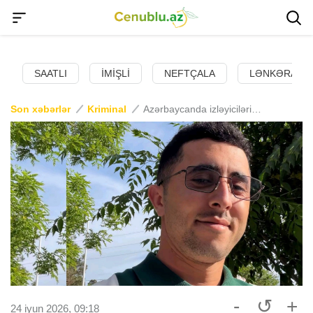
SAATLI
İMIŞLI
NEFTÇALA
LƏNKƏRAN
Son xəbərlər
Kriminal
Azərbaycanda izləyicilərini söyən tiktoker HƏBS OLUNDU
-
↺
+
24 iyun 2026, 09:18