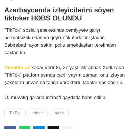
Azərbaycanda izləyicilərini söyən
tiktoker HƏBS OLUNDU
"TikTok" sosial şəbəkəsində cəmiyyətə qarşı
hörmətsizlik edən və qeyri-etik ifadələr işlədən
Sabirabad rayon sakini polis əməkdaşları tərəfindən
saxlanılıb.
Cenublu.az
xəbər verir ki, 27 yaşlı Mirabbas Xuduzadə
"TikTok" platformasında canlı yayım zamanı onu izləyən
şəxslərin ünvanına təhqir xarakterli ifadələr səsləndirib.
O, müvafiq qərarla inzibati qaydada həbs edilib.
TikTok
təhqir
həbs