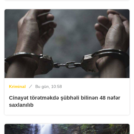
Kriminal
Bu gün, 10:58
Cinayət törətməkdə şübhəli bilinən 48 nəfər
saxlanılıb