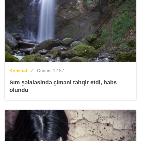
Kriminal
Dünən, 12:57
Sım şəlaləsində çiməni təhqir etdi, həbs
olundu