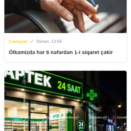
Cəmiyyət
Dünən, 13:56
Ölkəmizdə hər 6 nəfərdən 1-i siqaret çəkir