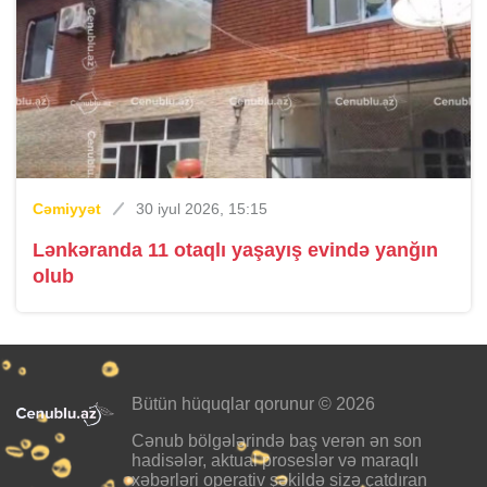
Cəmiyyət
30 iyul 2026, 15:15
Lənkəranda 11 otaqlı yaşayış evində yanğın
olub
Bütün hüquqlar qorunur © 2026
Cənub bölgələrində baş verən ən son
hadisələr, aktual proseslər və maraqlı
xəbərləri operativ şəkildə sizə çatdıran