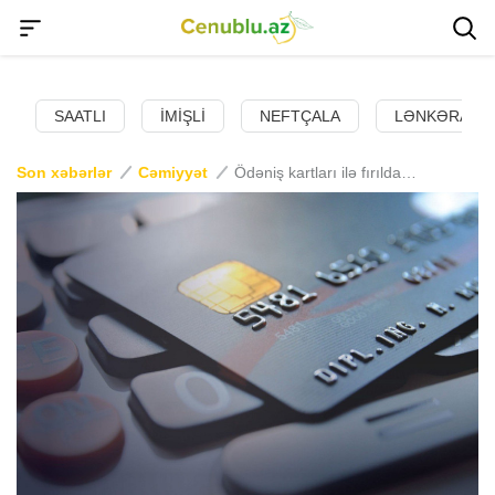
SAATLI
İMIŞLI
NEFTÇALA
LƏNKƏRAN
Son xəbərlər
Cəmiyyət
Ödəniş kartları ilə fırıldaqçılıq hallarının sayı 5 000-ə yaxınlaşıb