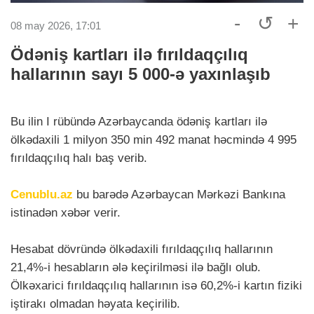
-
↺
+
08 may 2026, 17:01
Ödəniş kartları ilə fırıldaqçılıq
hallarının sayı 5 000-ə yaxınlaşıb
Bu ilin I rübündə Azərbaycanda ödəniş kartları ilə
ölkədaxili 1 milyon 350 min 492 manat həcmində 4 995
fırıldaqçılıq halı baş verib.
Cenublu.az
bu barədə Azərbaycan Mərkəzi Bankına
istinadən xəbər verir.
Hesabat dövründə ölkədaxili fırıldaqçılıq hallarının
21,4%-i hesabların ələ keçirilməsi ilə bağlı olub.
Ölkəxarici fırıldaqçılıq hallarının isə 60,2%-i kartın fiziki
iştirakı olmadan həyata keçirilib.