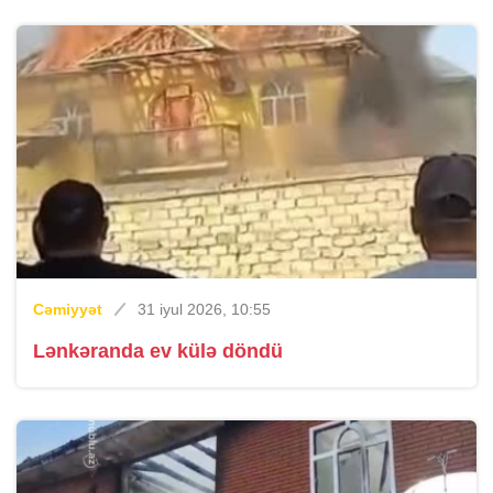
Cəmiyyət
31 iyul 2026, 10:55
Lənkəranda ev külə döndü