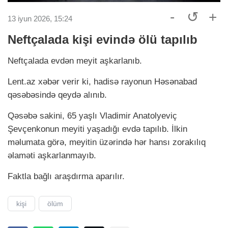
-
↺
+
13 iyun 2026, 15:24
Neftçalada kişi evində ölü tapılıb
Neftçalada evdən meyit aşkarlanıb.
Lent.аz xəbər verir ki, hadisə rayonun Həsənabad
qəsəbəsində qeydə alınıb.
Qəsəbə sakini, 65 yaşlı Vladimir Anatolyeviç
Şevçenkonun meyiti yaşadığı evdə tapılıb. İlkin
məlumata görə, meyitin üzərində hər hansı zorakılıq
əlaməti aşkarlanmayıb.
Faktla bağlı araşdırma aparılır.
kişi
ölüm