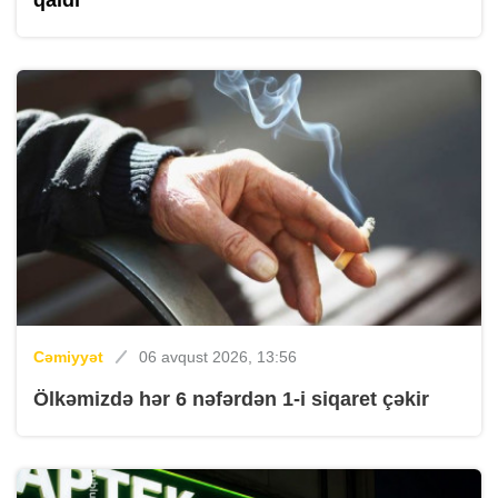
qaldı
Cəmiyyət
06 avqust 2026, 13:56
Ölkəmizdə hər 6 nəfərdən 1-i siqaret çəkir