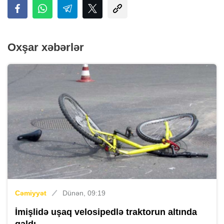
Oxşar xəbərlər
Cəmiyyət
Dünən, 09:19
İmişlidə uşaq velosipedlə traktorun altında