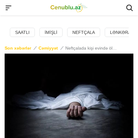
SAATLI
İMIŞLI
NEFTÇALA
LƏNKƏRAN
Son xəbərlər
Cəmiyyət
Neftçalada kişi evində ölü tapılıb