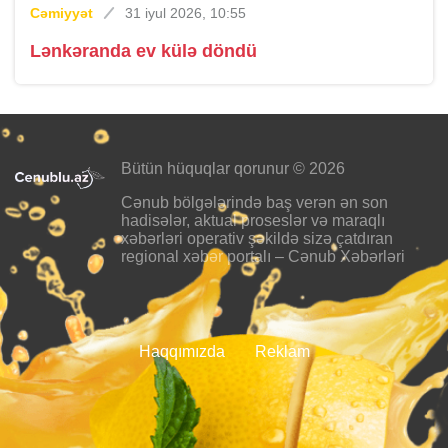
Cəmiyyət
31 iyul 2026, 10:55
Lənkəranda ev külə döndü
Bütün hüquqlar qorunur © 2026
Cənub bölgələrində baş verən ən son
hadisələr, aktual proseslər və maraqlı
xəbərləri operativ şəkildə sizə çatdıran
regional xəbər portalı – Cənub Xəbərləri
Haqqımızda
Reklam