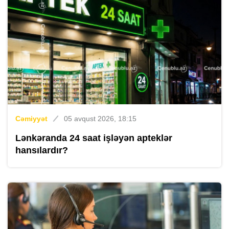
Cəmiyyət
05 avqust 2026, 18:15
Lənkəranda 24 saat işləyən apteklər
hansılardır?