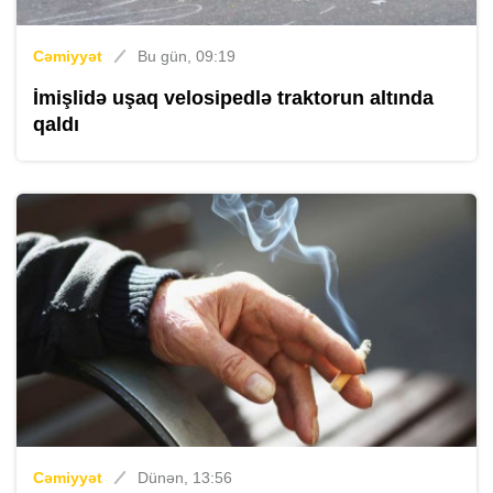
Cəmiyyət
Bu gün, 09:19
İmişlidə uşaq velosipedlə traktorun altında
qaldı
Cəmiyyət
Dünən, 13:56