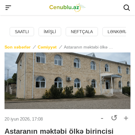
SAATLI
İMIŞLI
NEFTÇALA
LƏNKƏRAN
Son xəbərlər
Cəmiyyət
Astaranın məktəbi ölkə birincisi oldu
-
↺
+
20 iyun 2026, 17:08
Astaranın məktəbi ölkə birincisi