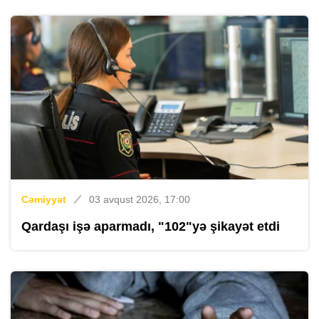
Cəmiyyət
03 avqust 2026, 17:00
Qardaşı işə aparmadı, "102"yə şikayət etdi