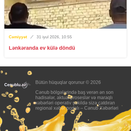
Cəmiyyət
31 iyul 2026, 10:55
Lənkəranda ev külə döndü
Bütün hüquqlar qorunur © 2026
Cənub bölgələrində baş verən ən son
hadisələr, aktual proseslər və maraqlı
xəbərləri operativ şəkildə sizə çatdıran
regional xəbər portalı – Cənub Xəbərləri