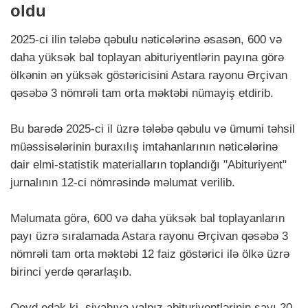
oldu
2025-ci ilin tələbə qəbulu nəticələrinə əsasən, 600 və
daha yüksək bal toplayan abituriyentlərin payına görə
ölkənin ən yüksək göstəricisini Astara rayonu Ərçivan
qəsəbə 3 nömrəli tam orta məktəbi nümayiş etdirib.
Bu barədə 2025-ci il üzrə tələbə qəbulu və ümumi təhsil
müəssisələrinin buraxılış imtahanlarının nəticələrinə
dair elmi-statistik materialların toplandığı "Abituriyent"
jurnalının 12-ci nömrəsində məlumat verilib.
Məlumata görə, 600 və daha yüksək bal toplayanların
payı üzrə sıralamada Astara rayonu Ərçivan qəsəbə 3
nömrəli tam orta məktəbi 12 faiz göstərici ilə ölkə üzrə
birinci yerdə qərarlaşıb.
Qeyd edək ki, siyahıya yalnız abituriyentlərinin sayı 20