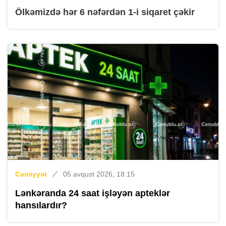
Ölkəmizdə hər 6 nəfərdən 1-i siqaret çəkir
Cəmiyyət
05 avqust 2026, 18:15
Lənkəranda 24 saat işləyən apteklər
hansılardır?