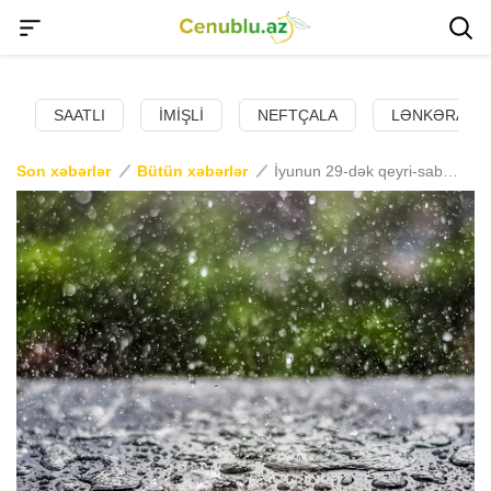
SAATLI
İMIŞLI
NEFTÇALA
LƏNKƏRAN
Son xəbərlər
Bütün xəbərlər
İyunun 29-dək qeyri-sabit hava şəraiti gözlənilir - XƏBƏRDARLIQ