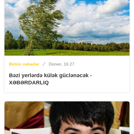
Bütün xəbərlər
Dünən, 16:27
Bəzi yerlərdə külək güclənəcək -
XƏBƏRDARLIQ