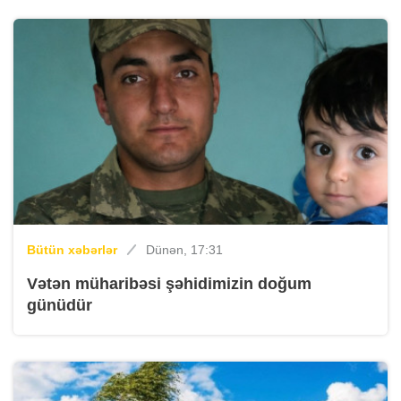
Bütün xəbərlər
Dünən, 17:31
Vətən müharibəsi şəhidimizin doğum
günüdür