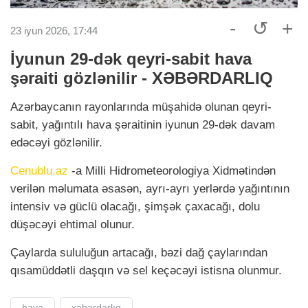
-
↺
+
23 iyun 2026, 17:44
İyunun 29-dək qeyri-sabit hava
şəraiti gözlənilir - XƏBƏRDARLIQ
Azərbaycanın rayonlarında müşahidə olunan qeyri-
sabit, yağıntılı hava şəraitinin iyunun 29-dək davam
edəcəyi gözlənilir.
Cenublu.az
-a Milli Hidrometeorologiya Xidmətindən
verilən məlumata əsasən, ayrı-ayrı yerlərdə yağıntının
intensiv və güclü olacağı, şimşək çaxacağı, dolu
düşəcəyi ehtimal olunur.
Çaylarda sululuğun artacağı, bəzi dağ çaylarından
qısamüddətli daşqın və sel keçəcəyi istisna olunmur.
hava
xəbərdarlıq