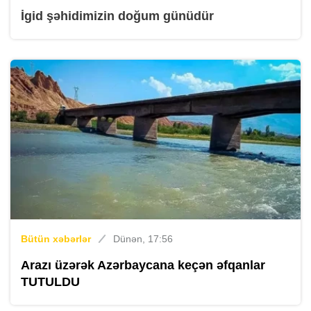
İgid şəhidimizin doğum günüdür
Bütün xəbərlər
Dünən, 17:56
Arazı üzərək Azərbaycana keçən əfqanlar
TUTULDU