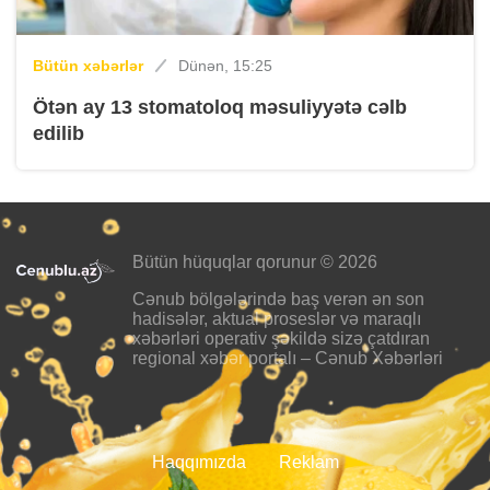
Bütün xəbərlər
Dünən, 15:25
Ötən ay 13 stomatoloq məsuliyyətə cəlb
edilib
Bütün hüquqlar qorunur © 2026
Cənub bölgələrində baş verən ən son
hadisələr, aktual proseslər və maraqlı
xəbərləri operativ şəkildə sizə çatdıran
regional xəbər portalı – Cənub Xəbərləri
Haqqımızda
Reklam