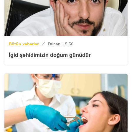
Bütün xəbərlər
Dünən, 15:56
İgid şəhidimizin doğum günüdür