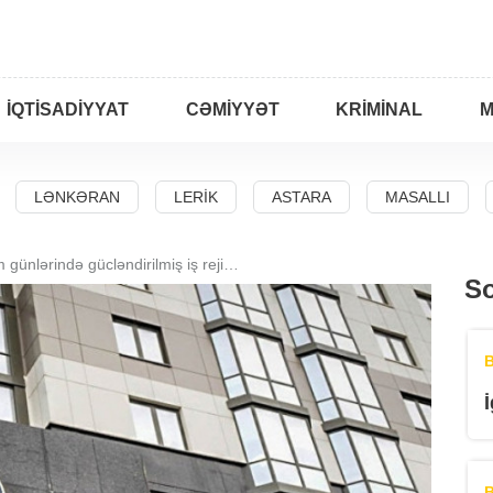
İQTISADIYYAT
CƏMIYYƏT
KRIMINAL
M
LƏNKƏRAN
LERIK
ASTARA
MASALLI
FHN bayram günlərində gücləndirilmiş iş rejimində çalışacaq
So
B
B