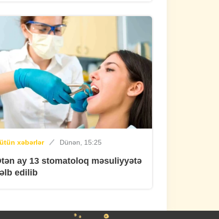
riminal
Dünən, 12:36
Ötən gün Azərbaycanda xeyli silah-
sursat aşkarlanıb
ütün xəbərlər
Dünən, 12:05
Saatlılı bankir evində ölü tapıldı
riminal
Dünən, 11:33
ütün xəbərlər
Dünən, 15:25
Qadınları Türkiyəyə apararaq cinsi
tən ay 13 stomatoloq məsuliyyətə
istismara məruz qoyan şəxslə bağlı
əlb edilib
QƏRAR
ütün xəbərlər
Dünən, 11:00