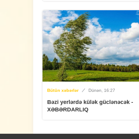
Bütün xəbərlər
Dünən, 16:27
Bəzi yerlərdə külək güclənəcək -
XƏBƏRDARLIQ