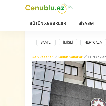
BÜTÜN XƏBƏRLƏR
SIYASƏT
BAD
SALYAN
SAATLI
İMIŞLI
NEFTÇALA
Son xəbərlər
Bütün xəbərlər