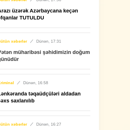
Arazı üzərək Azərbaycana keçən
əfqanlar TUTULDU
ütün xəbərlər
Dünən, 17:31
Vətən müharibəsi şəhidimizin doğum
günüdür
riminal
Dünən, 16:58
Lənkəranda təqaüdçüləri aldadan
şəxs saxlanılıb
ütün xəbərlər
Dünən, 16:27