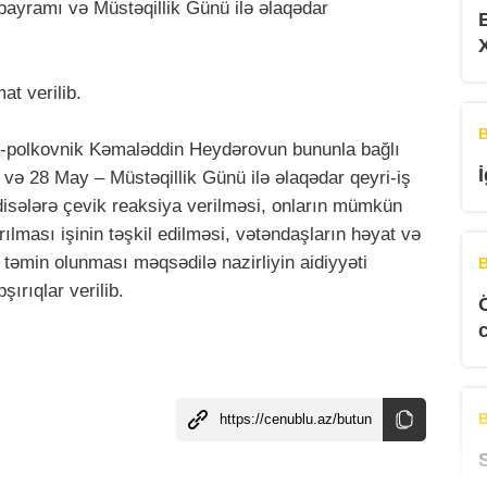
bayramı və Müstəqillik Günü ilə əlaqədar
t verilib.
B
eral-polkovnik Kəmaləddin Heydərovun bununla bağlı
ə 28 May – Müstəqillik Günü ilə əlaqədar qeyri-iş
disələrə çevik reaksiya verilməsi, onların mümkün
rılması işinin təşkil edilməsi, vətəndaşların həyat və
lı təmin olunması məqsədilə nazirliyin aidiyyəti
B
ırıqlar verilib.
B