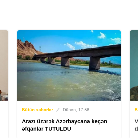
K
İ
K
Bütün xəbərlər
Dünən, 17:56
B
Arazı üzərək Azərbaycana keçən
V
əfqanlar TUTULDU
d