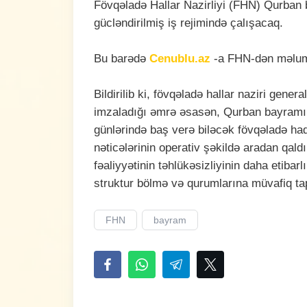
Fövqəladə Hallar Nazirliyi (FHN) Qurban 
gücləndirilmiş iş rejimində çalışacaq.
Bu barədə
Cenublu.az
-a FHN-dən məluma
Bildirilib ki, fövqəladə hallar naziri gen
imzaladığı əmrə əsasən, Qurban bayramı v
günlərində baş verə biləcək fövqəladə ha
nəticələrinin operativ şəkildə aradan qaldı
fəaliyyətinin təhlükəsizliyinin daha etibar
struktur bölmə və qurumlarına müvafiq tapş
FHN
bayram