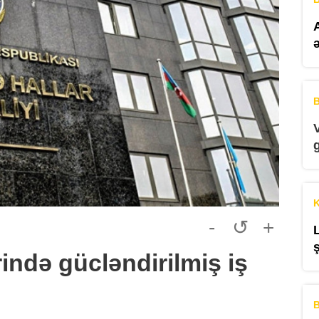
B
K
-
↺
+
ndə gücləndirilmiş iş
q
B