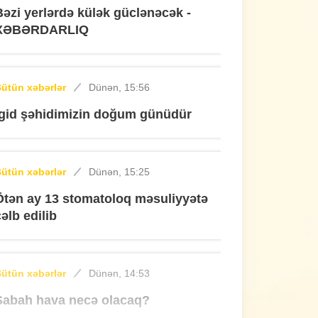
Bəzi yerlərdə külək güclənəcək -
XƏBƏRDARLIQ
ütün xəbərlər
Dünən, 15:56
İgid şəhidimizin doğum günüdür
ütün xəbərlər
Dünən, 15:25
Ötən ay 13 stomatoloq məsuliyyətə
cəlb edilib
ütün xəbərlər
Dünən, 14:53
Sabah hava necə olacaq?