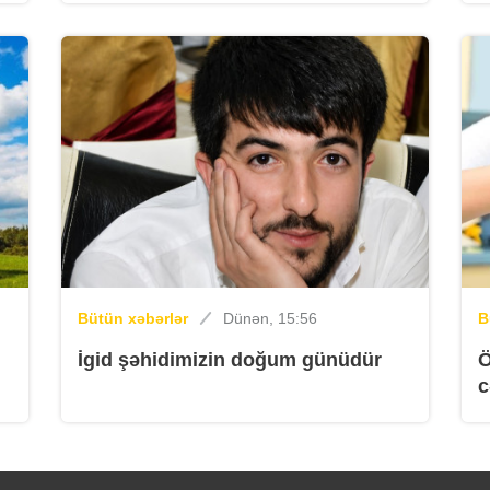
K
B
K
Bütün xəbərlər
Dünən, 15:56
B
İgid şəhidimizin doğum günüdür
Ö
c
B