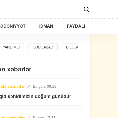
ƏDƏNIYYƏT
İDMAN
FAYDALI
YARDIMLI
CƏLILABAD
BILƏSUVAR
n xəbərlər
ütün xəbərlər
Bu gün, 09:16
İgid şəhidimizin doğum günüdür
ütün xəbərlər
Dünən, 17:56