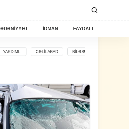
ƏDƏNIYYƏT
İDMAN
FAYDALI
YARDIMLI
CƏLILABAD
BILƏSUVAR