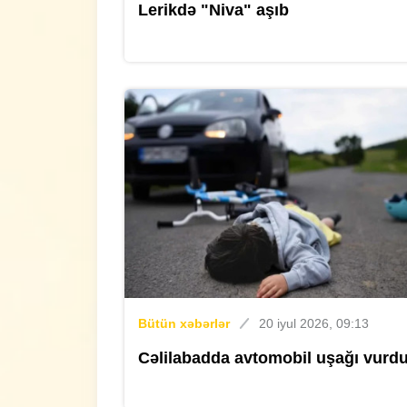
Lerikdə "Niva" aşıb
Bütün xəbərlər
20 iyul 2026, 09:13
Cəlilabadda avtomobil uşağı vurd