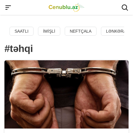
SAATLI
İMIŞLI
NEFTÇALA
LƏNKƏRAN
#təhqi