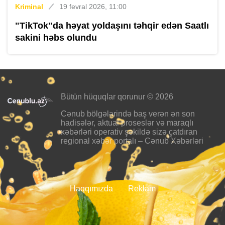
Kriminal
19 fevral 2026, 11:00
"TikTok"da həyat yoldaşını təhqir edən Saatlı
sakini həbs olundu
Bütün hüquqlar qorunur © 2026
Cənub bölgələrində baş verən ən son
hadisələr, aktual proseslər və maraqlı
xəbərləri operativ şəkildə sizə çatdıran
regional xəbər portalı – Cənub Xəbərləri
Haqqımızda
Reklam