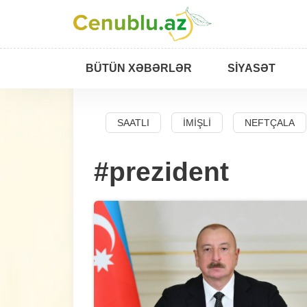
BÜTÜN XƏBƏRLƏR
SIYASƏT
BAD
SALYAN
SAATLI
İMIŞLI
NEFTÇALA
#prezident