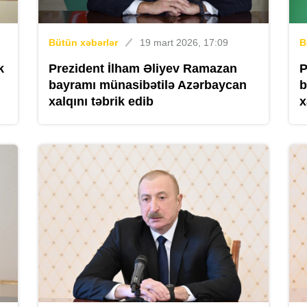
Bütün xəbərlər
19 mart 2026, 17:09
B
k
Prezident İlham Əliyev Ramazan
P
bayramı münasibətilə Azərbaycan
b
xalqını təbrik edib
x