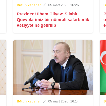
Bütün xəbərlər
05 mart 2026, 16:26
B
Prezident İlham Əliyev: Silahlı
P
Qüvvələrimiz bir nömrəli səfərbərlik
o
vəziyyətinə gətirilib
e
Bütün xəbərlər
05 mart 2026, 16:14
B