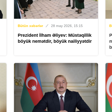
Bütün xəbərlər
28 may 2026, 15:15
B
Prezident İlham Əliyev: Müstəqillik
P
böyük nemətdir, böyük nailiyyətdir
m
b