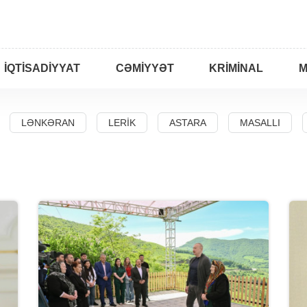
İQTISADIYYAT
CƏMIYYƏT
KRIMINAL
M
LƏNKƏRAN
LERIK
ASTARA
MASALLI