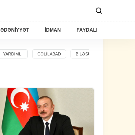
ƏDƏNIYYƏT
İDMAN
FAYDALI
YARDIMLI
CƏLILABAD
BILƏSUVAR