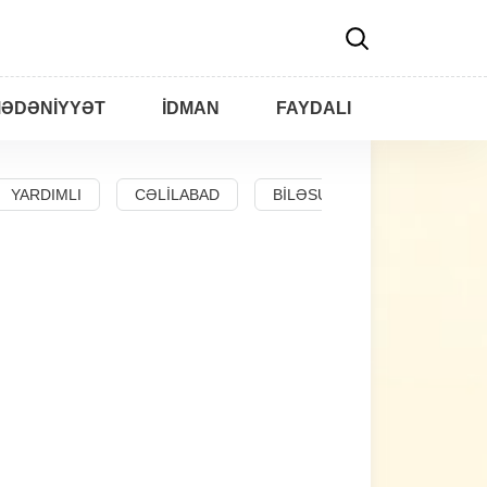
ƏDƏNIYYƏT
İDMAN
FAYDALI
YARDIMLI
CƏLILABAD
BILƏSUVAR