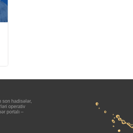
 son hadisələr,
ləri operativ
ər portalı –