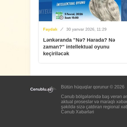
Faydalı
30 yanvar 2026, 11:29
Lənkəranda "Nə? Harada? Nə
zaman?" intellektual oyunu
keçiriləcək
Bütün hüquqlar qorunur © 2026
Cənub bölgələrində baş verən ən
aktual proseslər və maraqlı xəbər
şəkildə sizə çatdıran regional xəb
Cənub Xəbərləri