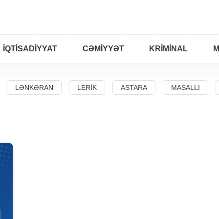
İQTISADIYYAT
CƏMIYYƏT
KRIMINAL
M
LƏNKƏRAN
LERIK
ASTARA
MASALLI