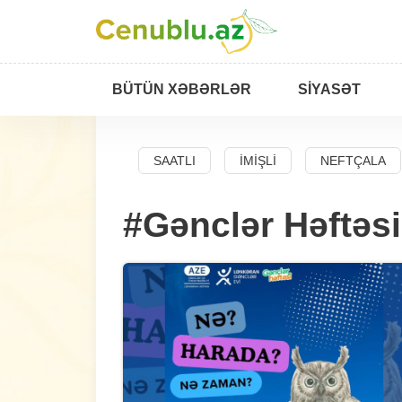
BÜTÜN XƏBƏRLƏR
SIYASƏT
BAD
SALYAN
SAATLI
İMIŞLI
NEFTÇALA
#Gənclər Həftəsi