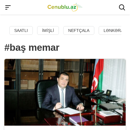
SAATLI
İMIŞLI
NEFTÇALA
LƏNKƏRAN
#baş memar