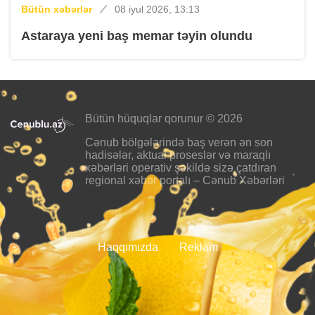
Bütün xəbərlər
08 iyul 2026, 13:13
Astaraya yeni baş memar təyin olundu
Bütün hüquqlar qorunur © 2026
Cənub bölgələrində baş verən ən son
hadisələr, aktual proseslər və maraqlı
xəbərləri operativ şəkildə sizə çatdıran
regional xəbər portalı – Cənub Xəbərləri
Haqqımızda
Reklam